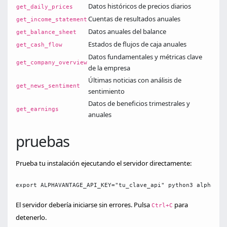
Datos históricos de precios diarios
get_daily_prices
Cuentas de resultados anuales
get_income_statement
Datos anuales del balance
get_balance_sheet
Estados de flujos de caja anuales
get_cash_flow
Datos fundamentales y métricas clave
get_company_overview
de la empresa
Últimas noticias con análisis de
get_news_sentiment
sentimiento
Datos de beneficios trimestrales y
get_earnings
anuales
pruebas
Prueba tu instalación ejecutando el servidor directamente:
export ALPHAVANTAGE_API_KEY="tu_clave_api" python3 alphavan
El servidor debería iniciarse sin errores. Pulsa
para
Ctrl+C
detenerlo.