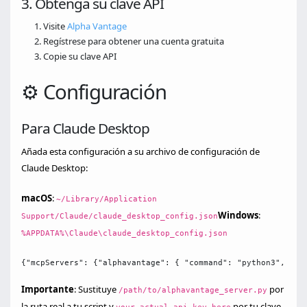
3. Obtenga su clave API
Visite
Alpha Vantage
Regístrese para obtener una cuenta gratuita
Copie su clave API
⚙️ Configuración
Para Claude Desktop
Añada esta configuración a su archivo de configuración de
Claude Desktop:
macOS
:
~/Library/Application
Windows
:
Support/Claude/claude_desktop_config.json
%APPDATA%\Claude\claude_desktop_config.json
{"mcpServers": {"alphavantage": { "command": "python3", "ar
Importante
: Sustituye
por
/path/to/alphavantage_server.py
la ruta real a tu script y
por tu clave