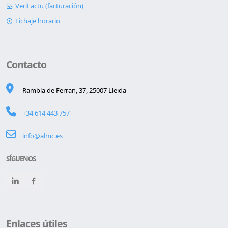
VeriFactu (facturación)
Fichaje horario
Contacto
Rambla de Ferran, 37, 25007 Lleida
+34 614 443 757
info@almc.es
SÍGUENOS
Enlaces útiles