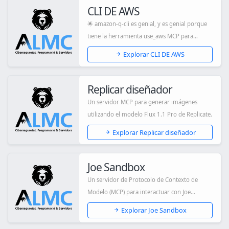
CLI DE AWS
🌟 amazon-q-cli es genial, y es genial porque
tiene la herramienta use_aws MCP para
intera...
Explorar CLI DE AWS
Replicar diseñador
Un servidor MCP para generar imágenes
utilizando el modelo Flux 1.1 Pro de Replicate.
Explorar Replicar diseñador
Joe Sandbox
Un servidor de Protocolo de Contexto de
Modelo (MCP) para interactuar con Joe
Sandbox Clou...
Explorar Joe Sandbox