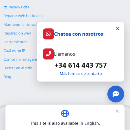
Reserva cita
Reparar web hackeada
Mantenimiento web
Reparación web
Chatea con nosotros
Herramientas
Cuál es mi IP
Llámanos
Comprimir imágenes
+34 614 443 757
Buscar en el sitio
Más formas de contacto
Blog
×
Usamos únicamente cookies propias para el funcionamiento
© Copyright 2026. ALMC SECURITY S.L.U.
básico del sitio. No utilizamos cookies de terceros.
Política de
This site is also available in English.
privacidad
.