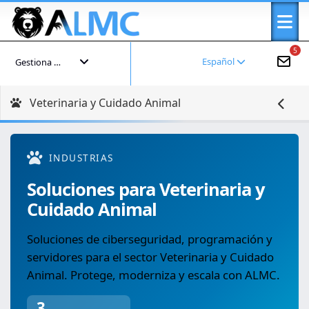
5
Español
Gestiona tu cuenta
Veterinaria y Cuidado Animal
INDUSTRIAS
Soluciones para Veterinaria y
Cuidado Animal
Soluciones de ciberseguridad, programación y
servidores para el sector Veterinaria y Cuidado
Animal. Protege, moderniza y escala con ALMC.
3