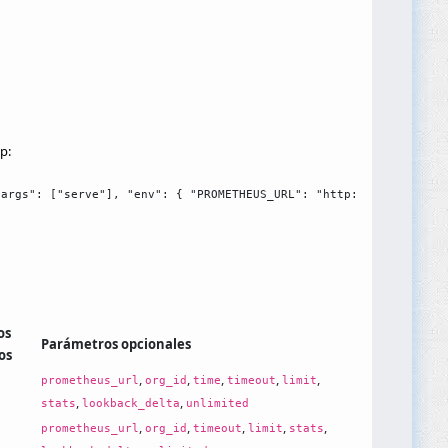
p:
"args": ["serve"], "env": { "PROMETHEUS_URL": "http://your-prome
os
Parámetros opcionales
os
,
,
,
,
,
prometheus_url
org_id
time
timeout
limit
,
,
stats
lookback_delta
unlimited
,
,
,
,
,
prometheus_url
org_id
timeout
limit
stats