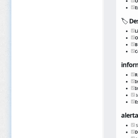
O
E
🏷️
Des
L
O
B
C
infor
R
I
I
I
E
alerta
S
D