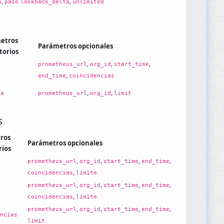
,
,
n
paso
lookback_delta
unlimited
etros
Parámetros opcionales
torios
,
,
,
prometheus_url
org_id
start_time
,
end_time
coincidencias
,
,
ca
prometheus_url
org_id
limit
s
ros
Parámetros opcionales
rios
,
,
,
,
prometheus_url
org_id
start_time
end_time
,
coincidencias
límite
,
,
,
,
prometheus_url
org_id
start_time
end_time
,
coincidencias
límite
,
,
,
,
prometheus_url
org_id
start_time
end_time
ncias
limit