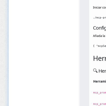
Iniciar c
./mcp-p
Config
Añada la 
{ "mcpS
Herr
🔍 Her
Herram
mcp_pro
mcp_pro