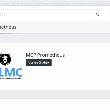
etheus
MCP Prometheus
Ver en GitHub