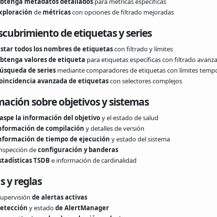
btenga metadatos detallados
para métricas específicas
xploración
de
métricas
con opciones de filtrado mejoradas
cubrimiento de etiquetas y series
istar todos los nombres de etiquetas
con filtrado y límites
btenga valores de etiqueta
para etiquetas específicas con filtrado avanz
úsqueda de series
mediante comparadores de etiquetas con límites tempo
oincidencia avanzada de etiquetas
con selectores complejos
mación sobre objetivos y sistemas
aspe la información del objetivo
y el estado de salud
nformación de compilación
y detalles de versión
nformación de tiempo de ejecución
y estado del sistema
nspección de
configuración y banderas
stadísticas TSDB
e información de cardinalidad
s y reglas
upervisión
de alertas activas
etección
y estado
de AlertManager