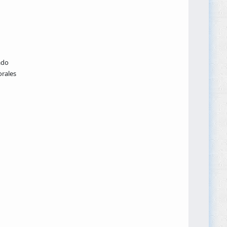
ado
rales