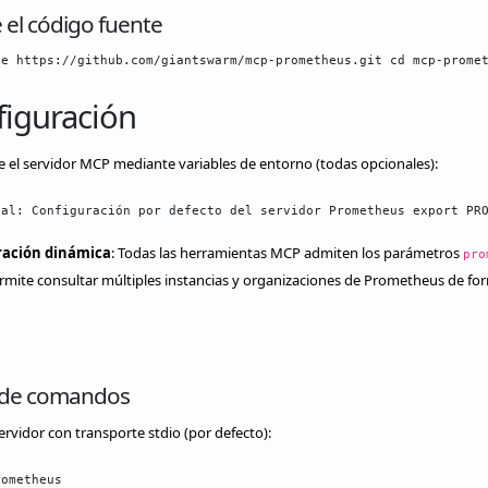
 el código fuente
ne https://github.com/giantswarm/mcp-prometheus.git cd mcp-prome
iguración
 el servidor MCP mediante variables de entorno (todas opcionales):
nal: Configuración por defecto del servidor Prometheus export PR
ración dinámica
: Todas las herramientas MCP admiten los parámetros
pro
rmite consultar múltiples instancias y organizaciones de Prometheus de fo
 de comandos
 servidor con transporte stdio (por defecto):
rometheus