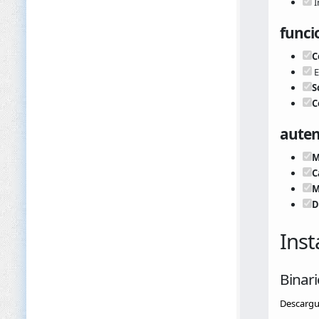
I
funci
C
E
S
C
auten
M
C
M
D
Inst
Binar
Descargue