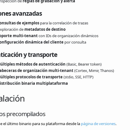
nspección de
reglas de grabación y alerta
ones avanzadas
onsultas de ejemplos
para la correlación de trazas
xploración de
metadatos de destino
oporte multi-tenant
con IDs de organización dinámicos
onfiguración dinámica del cliente
por consulta
ticación y transporte
últiples métodos de autenticación
(Basic, Bearer token)
abeceras de organización multi-tenant
(Cortex, Mimir, Thanos)
últiples protocolos de transporte
(stdio, SSE, HTTP)
istribución binaria multiplataforma
alación
ios precompilados
 el último binario para su plataforma desde la
página de versiones
.