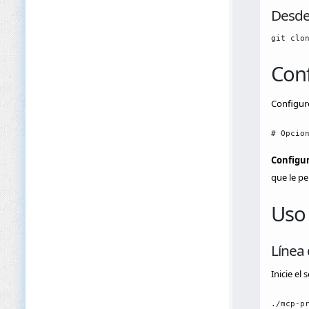
Desde
git clo
Conf
Configure
# Opcio
Configu
que le pe
Uso
Línea
Inicie el
./mcp-p