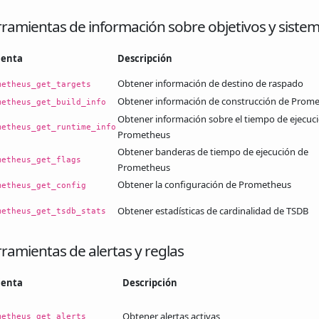
ramientas de información sobre objetivos y siste
ienta
Descripción
Obtener información de destino de raspado
metheus_get_targets
Obtener información de construcción de Prom
metheus_get_build_info
Obtener información sobre el tiempo de ejecuc
metheus_get_runtime_info
Prometheus
Obtener banderas de tiempo de ejecución de
metheus_get_flags
Prometheus
Obtener la configuración de Prometheus
metheus_get_config
Obtener estadísticas de cardinalidad de TSDB
metheus_get_tsdb_stats
ramientas de alertas y reglas
ienta
Descripción
Obtener alertas activas
metheus_get_alerts