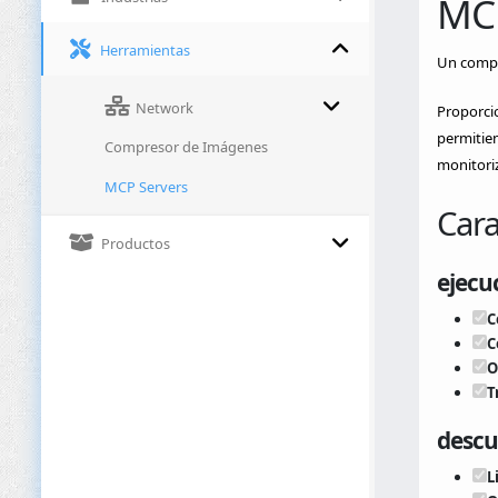
MC
Herramientas
Un compl
Network
Proporcio
permitien
Compresor de Imágenes
monitori
MCP Servers
Cara
Productos
ejecu
C
C
O
T
descu
L