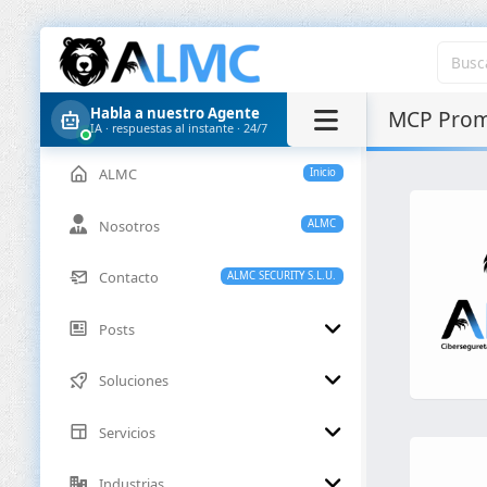
Habla a nuestro Agente
MCP Prom
IA · respuestas al instante · 24/7
ALMC
Inicio
Nosotros
ALMC
Contacto
ALMC SECURITY S.L.U.
Posts
Soluciones
Servicios
Industrias