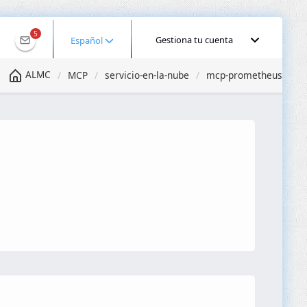
5
Gestiona tu cuenta
Español
ALMC
MCP
servicio-en-la-nube
mcp-prometheus