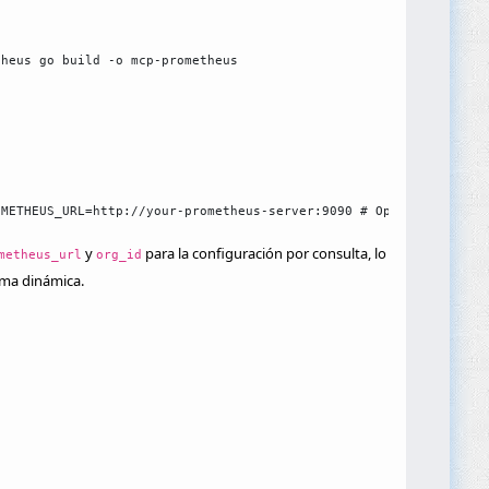
theus go build -o mcp-prometheus
OMETHEUS_URL=http://your-prometheus-server:9090 # Opcional: Cred
y
para la configuración por consulta, lo
metheus_url
org_id
rma dinámica.