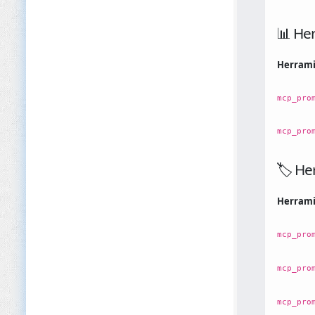
📊 He
Herram
mcp_pro
mcp_pro
🏷️ He
Herram
mcp_pro
mcp_pro
mcp_pro