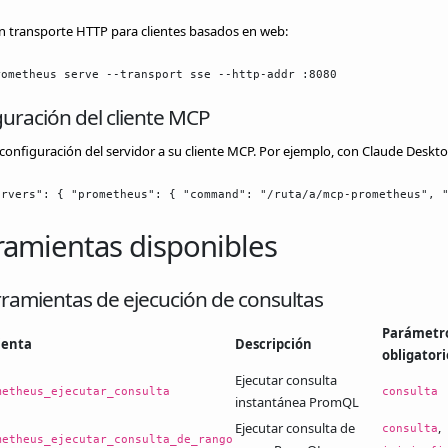
on transporte HTTP para clientes basados en web:
rometheus serve --transport sse --http-addr :8080
uración del cliente MCP
configuración del servidor a su cliente MCP. Por ejemplo, con Claude Deskto
ervers": { "prometheus": { "command": "/ruta/a/mcp-prometheus", 
amientas disponibles
ramientas de ejecución de consultas
Parámetr
ienta
Descripción
obligatori
Ejecutar consulta
metheus_ejecutar_consulta
consulta
instantánea PromQL
,
Ejecutar consulta de
consulta
metheus_ejecutar_consulta_de_rango