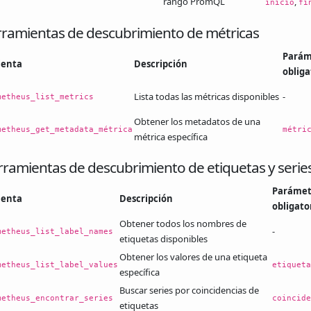
rango PromQL
,
inicio
fi
rramientas de descubrimiento de métricas
Parám
ienta
Descripción
obliga
Lista todas las métricas disponibles
-
metheus_list_metrics
Obtener los metadatos de una
metheus_get_metadata_métrica
métri
métrica específica
rramientas de descubrimiento de etiquetas y serie
Parámet
ienta
Descripción
obligato
Obtener todos los nombres de
-
metheus_list_label_names
etiquetas disponibles
Obtener los valores de una etiqueta
metheus_list_label_values
etiqueta
específica
Buscar series por coincidencias de
metheus_encontrar_series
coincide
etiquetas