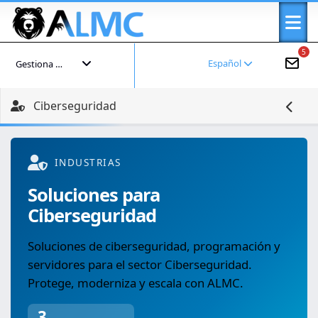
5
Español
Gestiona tu cuenta
Ciberseguridad
INDUSTRIAS
Soluciones para
Ciberseguridad
Soluciones de ciberseguridad, programación y
servidores para el sector Ciberseguridad.
Protege, moderniza y escala con ALMC.
3