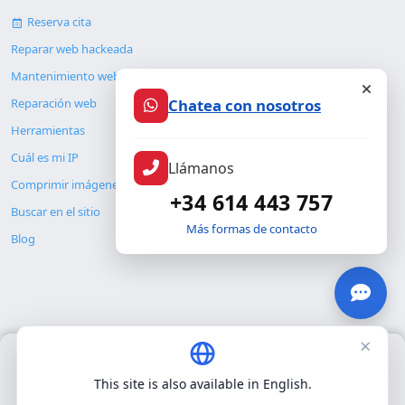
Reserva cita
Reparar web hackeada
Mantenimiento web
Reparación web
Chatea con nosotros
Herramientas
Cuál es mi IP
Llámanos
Comprimir imágenes
+34 614 443 757
Buscar en el sitio
Más formas de contacto
Blog
×
Usamos únicamente cookies propias para el funcionamiento
© Copyright 2026. ALMC SECURITY S.L.U.
básico del sitio. No utilizamos cookies de terceros.
Política de
This site is also available in English.
privacidad
.