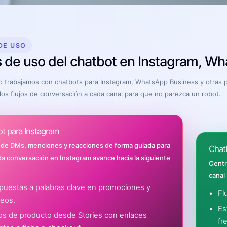
DE USO
 de uso del chatbot en Instagram, Wh
o trabajamos con chatbots para Instagram, WhatsApp Business y otras p
os flujos de conversación a cada canal para que no parezca un robot.
t para Instagram
de DMs, menciones y reacciones de forma guiada para
Chat
a conversación en Instagram avance hacia la siguiente
Centr
canal
puestas a palabras clave en promociones y
Fl
teos.
Es
jos de producto desde Stories con enlaces
fr