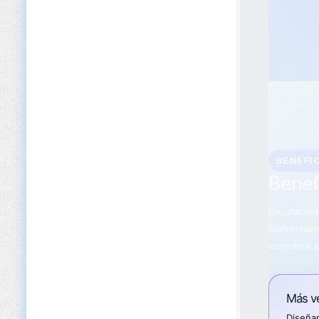
BENEFI
Benef
Un chatbot
conversació
centrarse 
Más v
Diseña