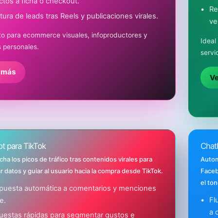
ctos a ficha o checkout.
Re
ura de leads tras Reels y publicaciones virales.
ve
to para ecommerce visuales, infoproductores y
Ideal
 personales.
servi
 más
V
t para TikTok
Chat
ha los picos de tráfico tras contenidos virales para
Autom
r datos y guiar al usuario hacia la compra desde TikTok.
Facebo
el ton
puesta automática a comentarios y menciones
Fl
e.
a 
uestas rápidas para segmentar gustos e