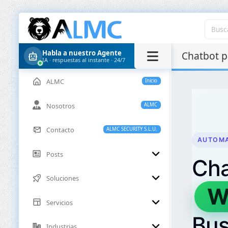
Habla a nuestro Agente
Chatbot p
IA · respuestas al instante · 24/7
ALMC
Inicio
Nosotros
ALMC
Contacto
ALMC SECURITY S.L.U.
AUTOMA
Posts
Cha
Soluciones
Servicios
en 
Industrias