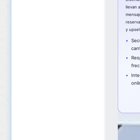
llevan 
mensaje
reserva
y upsel
Sec
carr
Res
fre
Inte
onli