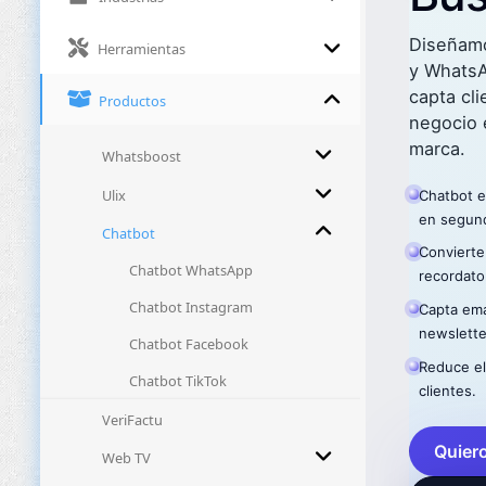
Diseñamo
Herramientas
y WhatsA
capta cl
Productos
negocio 
marca.
Whatsboost
Ulix
Chatbot e
en segund
Chatbot
Convierte
Chatbot WhatsApp
recordato
Chatbot Instagram
Capta ema
newslette
Chatbot Facebook
Reduce el
Chatbot TikTok
clientes.
VeriFactu
Quiero
Web TV