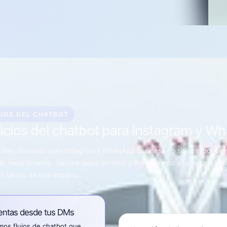
CIOS DEL CHATBOT
icios del chatbot para Instagram y W
 bien diseñado para Instagram y WhatsApp Business no solo responde rá
n hacia la venta, captura datos de valor y libera tiempo a tu equipo pa
en tareas de más impacto.
entas desde tus DMs
mos flujos de chatbot que