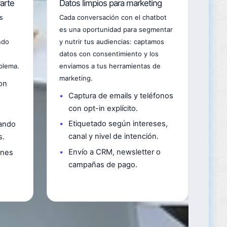
rarte
Datos limpios para marketing
s
Cada conversación con el chatbot
es una oportunidad para segmentar
ndo
y nutrir tus audiencias: captamos
datos con consentimiento y los
blema.
enviamos a tus herramientas de
marketing.
on
Captura de emails y teléfonos
con opt-in explícito.
Etiquetado según intereses,
uando
canal y nivel de intención.
s.
Envío a CRM, newsletter o
ones
campañas de pago.