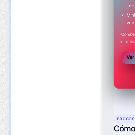
inte
Min
ven
Combín
círculo
Ver
PROCE
Cómo 