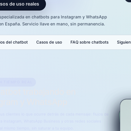
sos de uso reales
specializada en chatbots para Instagram y WhatsApp
en España. Servicio llave en mano, sin permanencia.
ios del chatbot
Casos de uso
FAQ sobre chatbots
Siguien
N TIEMPO REAL
atbot trabajando en
agram y WhatsApp
us clientes lo que ocurre detrás de cada mensaje: flujos de
ra Instagram, WhatsApp Business y otras redes sociales
al mismo tiempo, sin saturar a tu equipo.