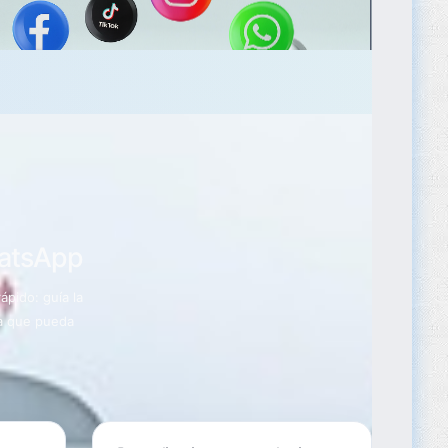
hatsApp
pido: guía la
ra que pueda