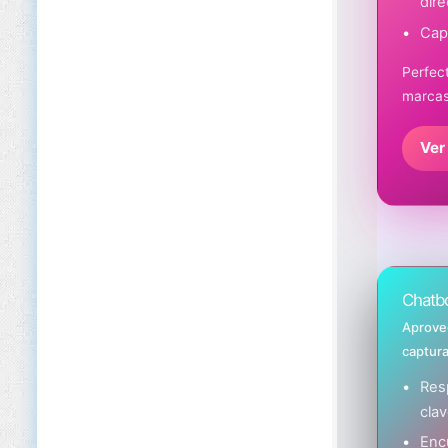
dire
Capt
Perfec
marcas
Ver
Chatbo
Aprovec
captura
Res
clav
Enc