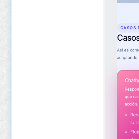
CASOS 
Casos
Así es com
adaptando l
Chatbo
Respon
que cad
acción.
Res
sor
Flu