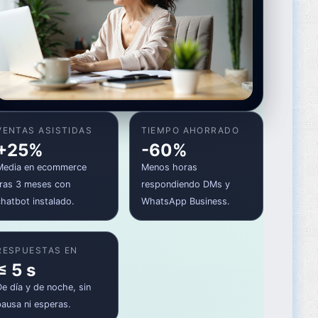
VENTAS ASISTIDAS
TIEMPO AHORRADO
+25%
-60%
Media en ecommerce
Menos horas
tras 3 meses con
respondiendo DMs y
chatbot instalado.
WhatsApp Business.
RESPUESTAS EN
≤ 5 s
De día y de noche, sin
pausa ni esperas.