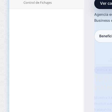
Control de Fichajes
Ver ca
Agencia e
Business 
Benefic
VISTA E
Tu ch
Inst
Muestra a t
chatbot pa
trabajando 