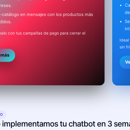
Ca
reses.
de
i-catálogo en mensajes con los productos más
Se
didos.
in
alo con tus campañas de pago para cerrar el
.
Ideal
sin fr
 más
V
SO
implementamos tu chatbot en 3 sem