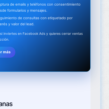
ptura de emails y teléfonos con consentimiento
sde formularios y mensajes.
guimiento de consultas con etiquetado por
terés y valor del lead.
 si inviertes en Facebook Ads y quieres cerrar ventas
icción.
er más
anas