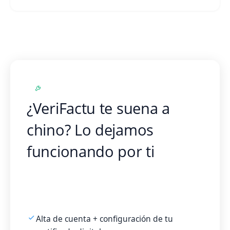
SERVICIO LLAVE EN MANO
¿VeriFactu te suena a
chino? Lo dejamos
funcionando por ti
Certificado digital, series, plugin y primera
factura enviada a la AEAT. Tú no tocas nada.
99€ pago único, sin permanencia.
Alta de cuenta + configuración de tu