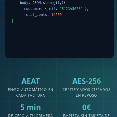
body
: 
JSON
.
stringify
({
customer
: { 
nif
: 
"B12345678"
 },
total_cents
: 
14500
    })
  });
// → 200 OK  factura aceptada por
▍
AEAT
AES-256
ENVÍO AUTOMÁTICO EN
CERTIFICADOS CIFRADOS
CADA FACTURA
EN REPOSO
5 min
0€
DE CERO A TU PRIMERA
EMPIEZA SIN TARJETA DE