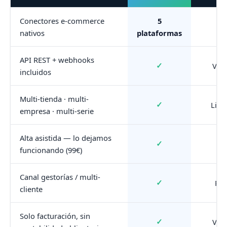
Conectores e-commerce
5
1
nativos
plataformas
API REST + webhooks
✓
Vari
incluidos
Multi-tienda · multi-
✓
Limi
empresa · multi-serie
Alta asistida — lo dejamos
✓
funcionando (99€)
Canal gestorías / multi-
✓
Par
cliente
Solo facturación, sin
✓
Vari