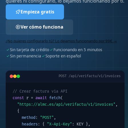
quieres ni configurarlo, lo dejamos funcionando por ti.
Empieza gratis
Ver cómo funciona
¿No quieres configurarlo tú? Lo dejamos funcionando por 99€ →
Sin tarjeta de crédito
Funcionando en 5 minutos
Sin permanencia
Soporte en español
POST /api/verifactu/v1/invoices
// Crear factura via API
const
 r = 
await
fetch
(
"https://almc.es/api/verifactu/v1/invoices"
,
  {
method
: 
"POST"
,
headers
: { 
"X-Api-Key"
: KEY },