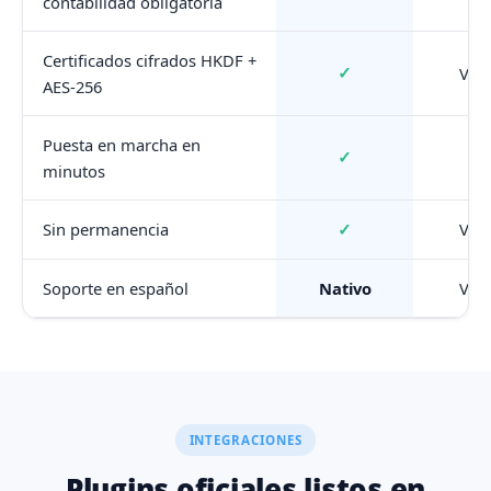
contabilidad obligatoria
Certificados cifrados HKDF +
✓
Vari
AES-256
Puesta en marcha en
✓
minutos
✓
Sin permanencia
Vari
Soporte en español
Nativo
Vari
INTEGRACIONES
Plugins oficiales listos en