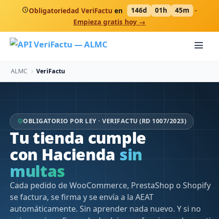
Obligatoriedad VeriFactu
en
146d
01h
45m
·
Empieza gratis hoy →
ALMC
VeriFactu
OBLIGATORIO POR LEY · VERIFACTU (RD 1007/2023)
Tu tienda cumple
con Hacienda
sin
papeleo
Cada pedido de WooCommerce, PrestaShop o Shopify
se factura, se firma y se envía a la AEAT
automáticamente. Sin aprender nada nuevo. Y si no