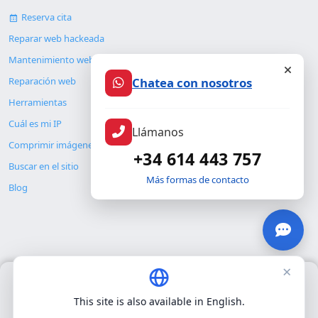
Reserva cita
Reparar web hackeada
Mantenimiento web
Reparación web
Chatea con nosotros
Herramientas
Cuál es mi IP
Llámanos
Comprimir imágenes
+34 614 443 757
Buscar en el sitio
Más formas de contacto
Blog
×
Usamos únicamente cookies propias para el funcionamiento
© Copyright 2026. ALMC SECURITY S.L.U.
básico del sitio. No utilizamos cookies de terceros.
Política de
This site is also available in English.
privacidad
.