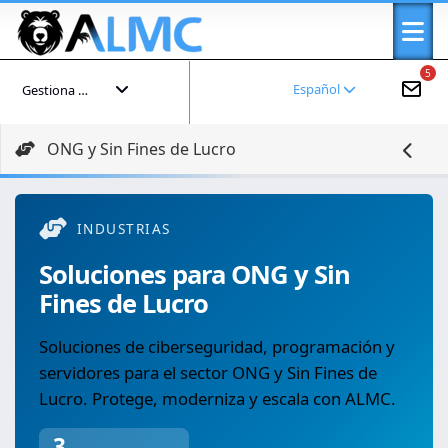
5
Español
Gestiona tu cuenta
ONG y Sin Fines de Lucro
INDUSTRIAS
Soluciones para ONG y Sin
Fines de Lucro
Soluciones de ciberseguridad, programación y
servidores para el sector ONG y Sin Fines de
Lucro. Protege, moderniza y escala con ALMC.
3