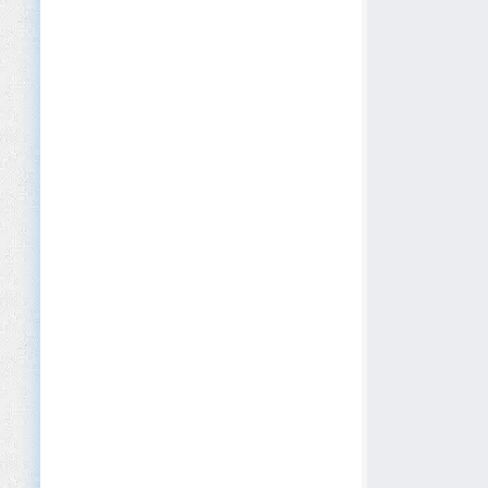
Construcción
Consultoría
Contabilidad
Cosmética y Belleza
Defensa y Seguridad
Deportes y Fitness
Desarrollo de Software
Dispositivos Médicos
Editorial
EdTech
Educación (Primaria/Secundaria)
Educación Privada y Academias
Educación Superior