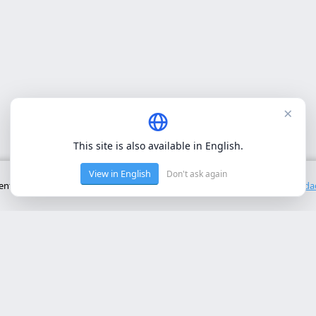
×
This site is also available in English.
View in English
Don't ask again
to básico del sitio. No utilizamos cookies de terceros.
Política de privacid