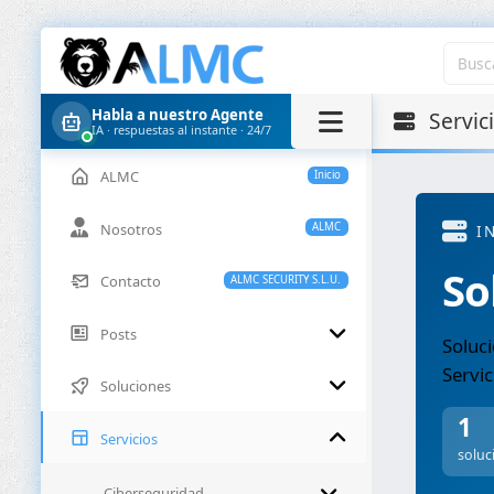
Habla a nuestro Agente
Servici
IA · respuestas al instante · 24/7
ALMC
Inicio
Nosotros
ALMC
I
So
Contacto
ALMC SECURITY S.L.U.
Posts
Soluci
Servic
Soluciones
1
Servicios
soluc
Ciberseguridad