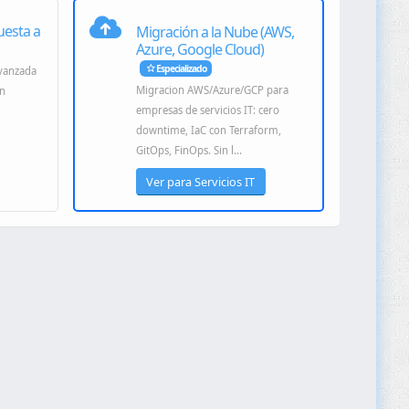
uesta a
Migración a la Nube (AWS,
Azure, Google Cloud)
Especializado
avanzada
Migracion AWS/Azure/GCP para
on
empresas de servicios IT: cero
downtime, IaC con Terraform,
GitOps, FinOps. Sin l...
Ver para Servicios IT