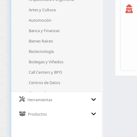
Artes y Cultura
Automoción
Banca y Finanzas
Bienes Raíces
Biotecnología
Bodegas y Viñedos
Call Centers y BPO
Centros de Datos
Cervecerías
Herramientas
Ciberseguridad
Clínicas
Productos
Clubes Deportivos
Comercio Electrónico