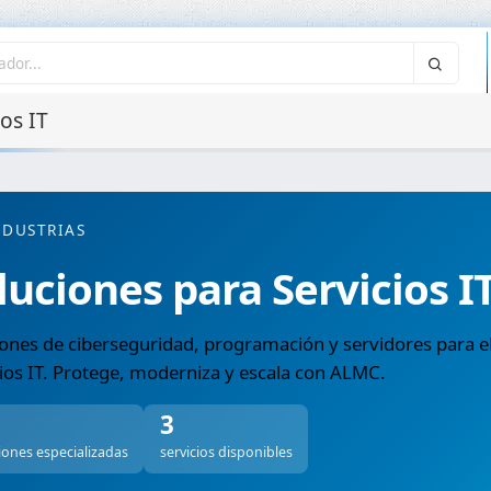
os IT
NDUSTRIAS
luciones para Servicios I
ones de ciberseguridad, programación y servidores para el
ios IT. Protege, moderniza y escala con ALMC.
3
iones especializadas
servicios disponibles