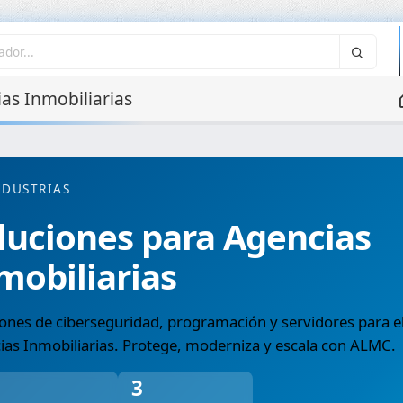
as Inmobiliarias
NDUSTRIAS
luciones para Agencias
mobiliarias
ones de ciberseguridad, programación y servidores para el
ias Inmobiliarias. Protege, moderniza y escala con ALMC.
3