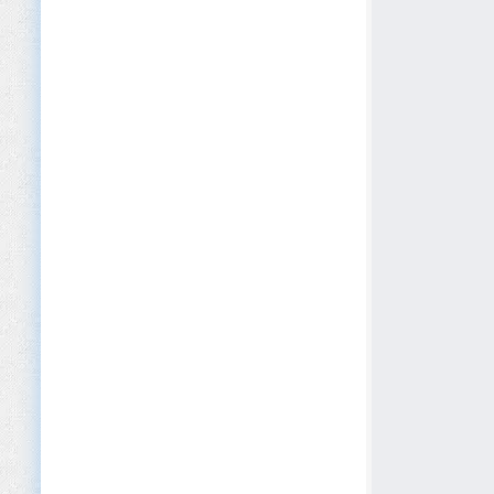
Desarrollo de Software
Dispositivos Médicos
Editorial
EdTech
Educación (Primaria/Secundaria)
Educación Privada y Academias
Educación Superior
Electrodomésticos
Electrónica
Energías Renovables
Equipos Eléctricos
Eventos y Conferencias
Fabricación de Alimentos y Bebidas
Farmacéutico