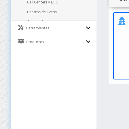
Call Centers y BPO
Centros de Datos
Cervecerías
Herramientas
Ciberseguridad
Clínicas
Productos
Clubes Deportivos
Comercio Electrónico
Construcción
Consultoría
Contabilidad
Cosmética y Belleza
Defensa y Seguridad
Deportes y Fitness