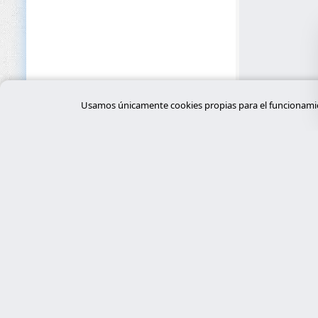
Ferrocarril y Transporte Público
FinTech
Fotografía y Vídeo
Gestión de Instalaciones
Usamos únicamente cookies propias para el funcionamien
Gestión de Propiedades
Gestión de Residuos
Gimnasios y Centros Fitness
Gobierno y Administración Pública
GovTech
HealthTech
Hospitales
Servi
Hostelería
desar
Expertos en ciberseguridad, programación
I+D (Investigación y Desarrollo)