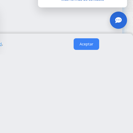
ad
.
Aceptar
Enlaces útiles
Sobre nosotros
eida