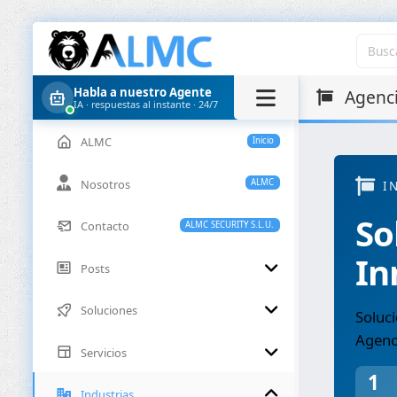
Habla a nuestro Agente
Agenci
IA · respuestas al instante · 24/7
ALMC
Inicio
Nosotros
ALMC
I
So
Contacto
ALMC SECURITY S.L.U.
In
Posts
Soluciones
Soluci
Agenc
Servicios
1
Industrias