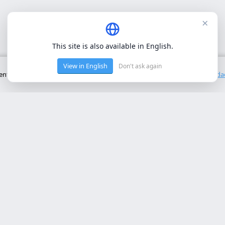
×
This site is also available in English.
View in English
Don't ask again
to básico del sitio. No utilizamos cookies de terceros.
Política de privacid
cios Principales
Contacto
rollo web lleida
Rambla de Ferran, 37, 25007 Ll