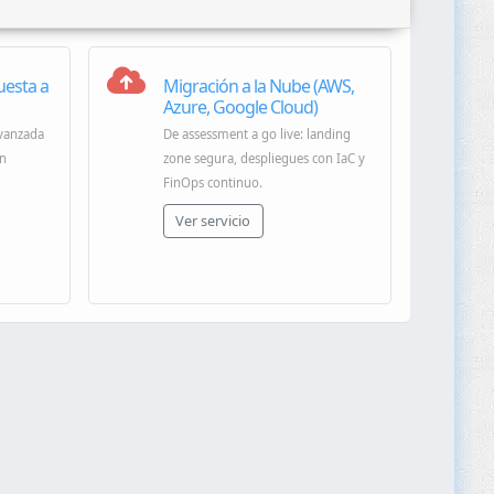
uesta a
Migración a la Nube (AWS,
Azure, Google Cloud)
avanzada
De assessment a go live: landing
on
zone segura, despliegues con IaC y
FinOps continuo.
Ver servicio