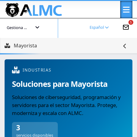
5
Español
Gestiona tu cuenta
Mayorista
INDUSTRIAS
Soluciones para Mayorista
Soluciones de ciberseguridad, programación y
servidores para el sector Mayorista. Protege,
moderniza y escala con ALMC.
3
servicios disponibles