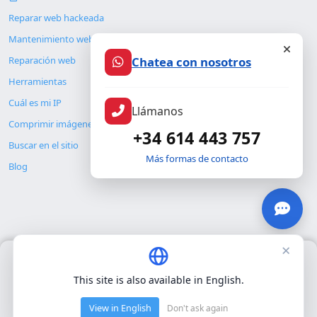
Reparar web hackeada
Mantenimiento web
Reparación web
Chatea con nosotros
Herramientas
Cuál es mi IP
Llámanos
Comprimir imágenes
+34 614 443 757
Buscar en el sitio
Más formas de contacto
Blog
×
Usamos únicamente cookies propias para el funcionamiento
© Copyright 2026. ALMC SECURITY S.L.U.
básico del sitio. No utilizamos cookies de terceros.
Política de
This site is also available in English.
privacidad
.
Legal
Recursos
View in English
Don't ask again
Aceptar