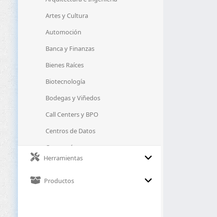
Artes y Cultura
Automoción
Banca y Finanzas
Bienes Raíces
Biotecnología
Bodegas y Viñedos
Call Centers y BPO
Centros de Datos
Cervecerías
Herramientas
Ciberseguridad
Clínicas
Productos
Clubes Deportivos
Comercio Electrónico