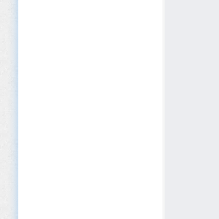
Construcción
Consultoría
Contabilidad
Cosmética y Belleza
Defensa y Seguridad
Deportes y Fitness
Desarrollo de Software
Dispositivos Médicos
Editorial
EdTech
Educación (Primaria/Secundaria)
Educación Privada y Academias
Educación Superior