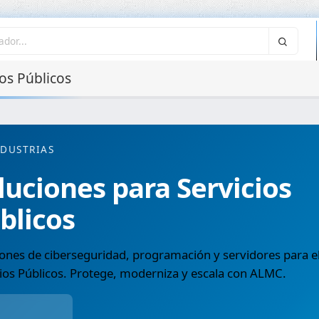
os Públicos
NDUSTRIAS
luciones para Servicios
blicos
ones de ciberseguridad, programación y servidores para el
ios Públicos. Protege, moderniza y escala con ALMC.