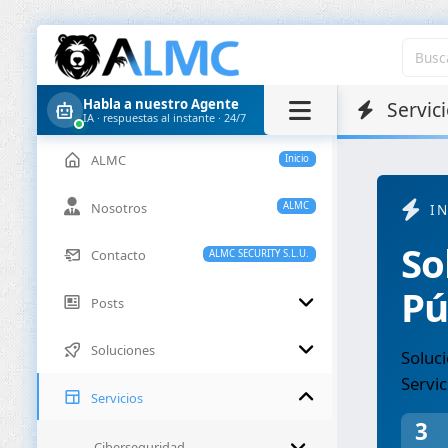
Habla a nuestro Agente
Servici
IA · respuestas al instante · 24/7
ALMC
Inicio
Nosotros
ALMC
I
So
Contacto
ALMC SECURITY S.L.U.
Pú
Posts
Soluciones
Soluci
Servic
Servicios
3
Ciberseguridad