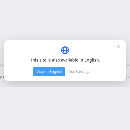
×
This site is also available in English.
View in English
Don't ask again
to básico del sitio. No utilizamos cookies de terceros.
Política de privacid