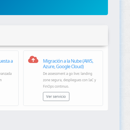
uesta a
Migración a la Nube (AWS,
Azure, Google Cloud)
avanzada
De assessment a go live: landing
on
zone segura, despliegues con IaC y
FinOps continuo.
Ver servicio