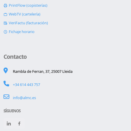
PrintFlow (copisterías)
WebTV (cartelería)
VeriFactu (facturación)
Fichaje horario
Contacto
Rambla de Ferran, 37, 25007 Lleida
+34 614 443 757
info@almc.es
SÍGUENOS