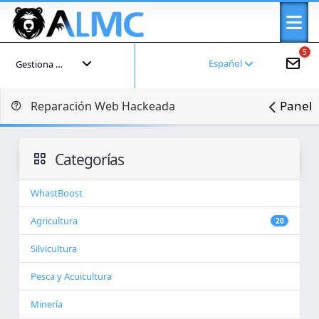
5
Español
Gestiona tu cuenta
Panel
Reparación Web Hackeada
Categorías
WhastBoost
Agricultura
20
Silvicultura
Pesca y Acuicultura
Minería