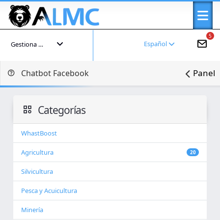
5
Español
Gestiona tu cuenta
Panel
Chatbot Facebook
Categorías
WhastBoost
Agricultura
20
Silvicultura
Pesca y Acuicultura
Minería