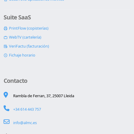
Suite SaaS
PrintFlow (copisterías)
WebTV (cartelería)
VeriFactu (facturación)
Fichaje horario
Contacto
Rambla de Ferran, 37, 25007 Lleida
+34 614 443 757
info@almc.es