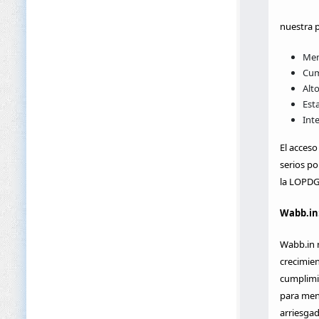
nuestra p
Men
Cum
Alt
Est
Int
El acceso
serios po
la LOPDG
Wabb.in:
Wabb.in n
crecimien
cumplimie
para mens
arriesgad