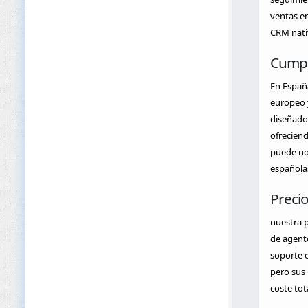
ventas en
CRM nativ
Cumpl
En Españ
europeo y
diseñado
ofreciend
puede no 
española
Precio
nuestra 
de agente
soporte e
pero sus 
coste tota