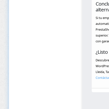
Conclu
alter
Si tu emp
automati
PrestaSh
superior.
con garan
¿List
Descubr
WordPress
Lleida, T
Contácta