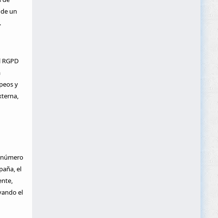
 de un
.
el RGPD
á
peos y
xterna,
y número
paña, el
ente,
vando el