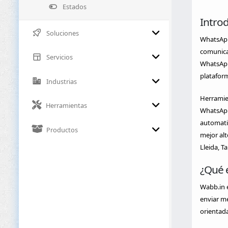
Estados
Intro
Soluciones
WhatsApp 
comunica
Servicios
WhatsApp 
plataform
Industrias
Herramie
Herramientas
WhatsApp.
automatiz
Productos
mejor alt
Lleida, T
¿Qué 
Wabb.in 
enviar me
orientad