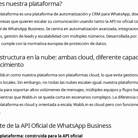
es nuestra plataforma?
plataforma es una plataforma de automatización y CRM para WhatsApp, di
esas que quieren escalar su comunicación usando tanto la API no oficial c
al de WhatsApp Business. Se centra en automatización avanzada, integracio
, gestión de leads y escalabilidad con múltiples números. Desarrollada po
, cumple con la normativa europea de protección de datos.
structura en la nube: ambas cloud, diferente capa
ecimiento
bb.in como nuestra plataforma son plataformas cloud, lo que evita gestion
s locales. Sin embargo, no todas las nubes escalan igual. nuestra plataforma
a para soportar altos volúmenes de mensajes, múltiples equipos y flujos b
ientras que Wabb.in se queda corta en escenarios complejos. La diferencia c
lataforma es cloud y orientada a escala; Wabb.in es cloud pero con funcion
.
e de la API Oficial de WhatsApp Business
plataforma: construida para la API oficial