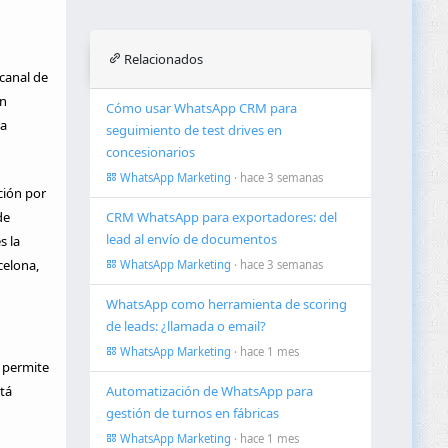
Relacionados
canal de
en
Cómo usar WhatsApp CRM para
la
seguimiento de test drives en
concesionarios
WhatsApp Marketing
· hace 3 semanas
ción por
de
CRM WhatsApp para exportadores: del
lead al envío de documentos
s la
celona,
WhatsApp Marketing
· hace 3 semanas
WhatsApp como herramienta de scoring
de leads: ¿llamada o email?
WhatsApp Marketing
· hace 1 mes
 permite
tá
Automatización de WhatsApp para
gestión de turnos en fábricas
WhatsApp Marketing
· hace 1 mes