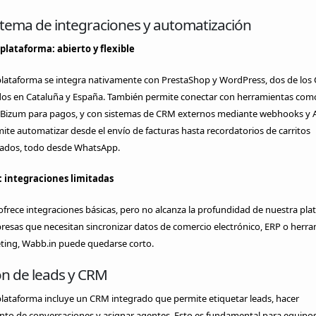
stema de integraciones y automatización
plataforma: abierto y flexible
plataforma se integra nativamente con PrestaShop y WordPress, dos de los
os en Cataluña y España. También permite conectar con herramientas como
 Bizum para pagos, y con sistemas de CRM externos mediante webhooks y A
ite automatizar desde el envío de facturas hasta recordatorios de carritos
dos, todo desde WhatsApp.
 integraciones limitadas
frece integraciones básicas, pero no alcanza la profundidad de nuestra pla
esas que necesitan sincronizar datos de comercio electrónico, ERP o herr
ting, Wabb.in puede quedarse corto.
ón de leads y CRM
lataforma incluye un CRM integrado que permite etiquetar leads, hacer
nto de conversaciones y asignar agentes. Esto es fundamental para equipo