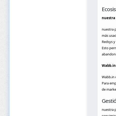
Ecosi
nuestra 
nuestra 
más usad
Redsys y
Esto perm
abandona
Wabb.in:
Wabb.in o
Para empr
de marke
Gesti
nuestra p
seguimie