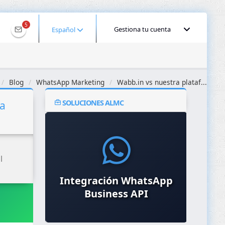
5
Gestiona tu cuenta
Español
Blog
WhatsApp Marketing
Wabb.in vs nuestra plataf...
SOLUCIONES ALMC
ra
l
Pl
Protección Anti-DDoS y
Integración WhatsApp
Re
Firewall WAF
Business API