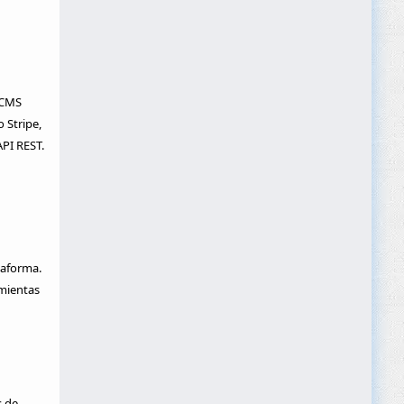
 CMS
 Stripe,
PI REST.
taforma.
amientas
s de