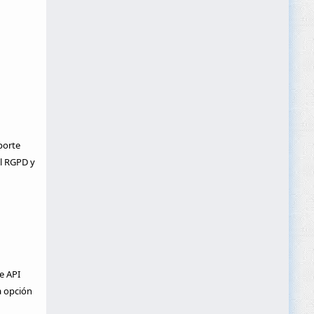
porte
el RGPD y
e API
a opción