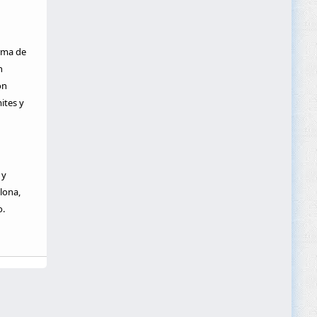
rma de
n
ón
ites y
 y
lona,
o.