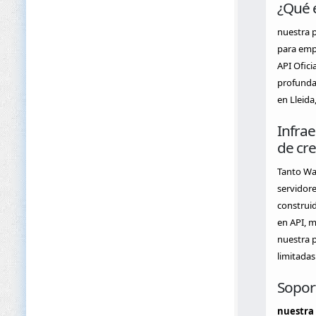
¿Qué 
nuestra 
para empr
API Ofici
profundas
en Lleida
Infrae
de cr
Tanto Wa
servidore
construid
en API, m
nuestra p
limitadas
Soport
nuestra 