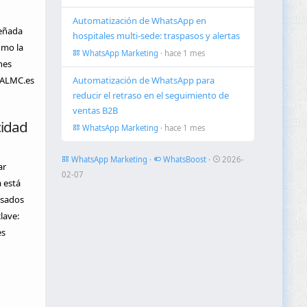
Automatización de WhatsApp en
señada
hospitales multi-sede: traspasos y alertas
omo la
WhatsApp Marketing
· hace 1 mes
nes
r ALMC.es
Automatización de WhatsApp para
reducir el retraso en el seguimiento de
ventas B2B
cidad
WhatsApp Marketing
· hace 1 mes
WhatsApp Marketing
·
WhatsBoost
·
2026-
ar
02-07
 está
asados
lave:
es