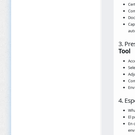
Cert
Com
Doc
Cap
aut
3. Pre
Tool
Acc
Sele
Adj
Com
Enví
4. Esp
Wha
El p
En c
env