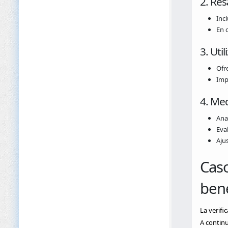
2. Res
Inc
En 
3. Uti
Ofr
Imp
4. Med
Anal
Eval
Aju
Caso
bene
La verifi
A continu