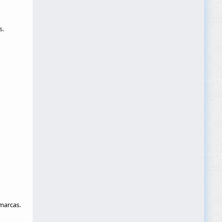
s.
marcas.