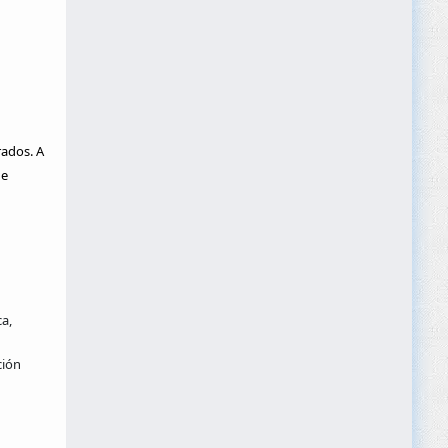
rados. A
e
a,
ción