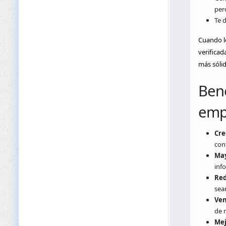
perc
Te 
Cuando l
verificad
más sóli
Bene
emp
Cre
conf
May
inf
Red
sean
Ven
de 
Mej