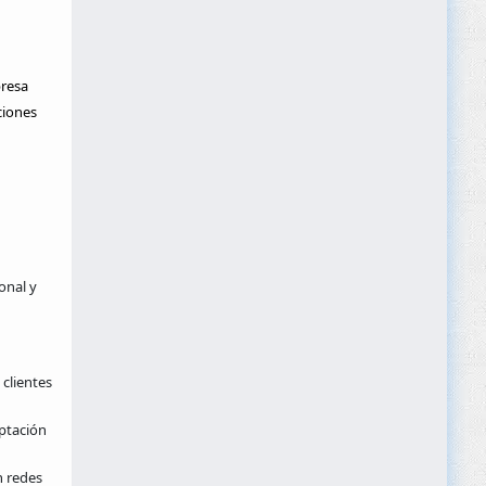
presa
ciones
onal y
 clientes
aptación
n redes