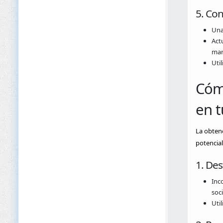
5. Con
Una
Act
mar
Uti
Cómo
en t
La obtenc
potencial
1. Des
Inco
soci
Uti