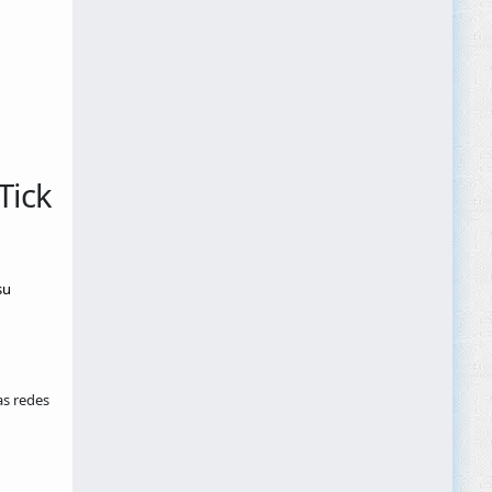
Tick
su
as redes