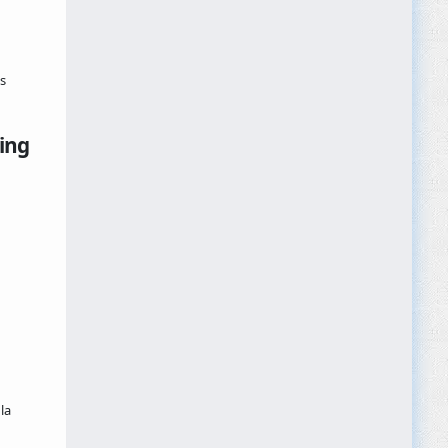
s
ing
la