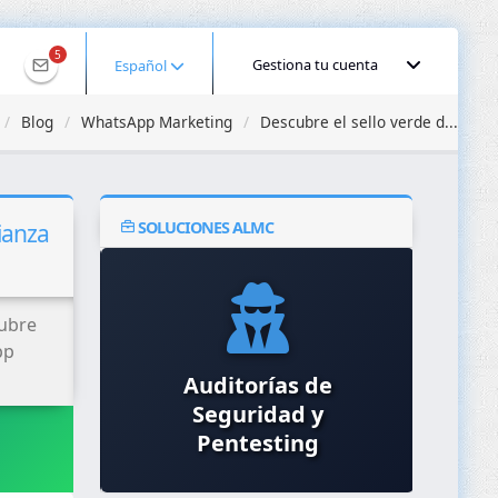
5
Gestiona tu cuenta
Español
Blog
WhatsApp Marketing
Descubre el sello verde d...
SOLUCIONES ALMC
ianza
cubre
pp
Auditorías de
Hosting Gestionado y
Inte
Seguridad y
Servidores Dedicados
Pentesting