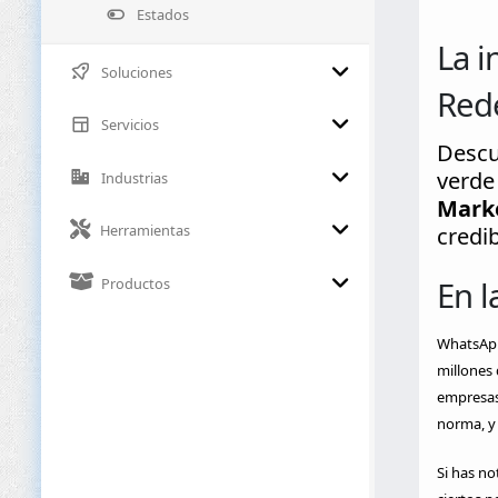
Estados
La i
Soluciones
Rede
Servicios
Descub
verde
Industrias
Marke
Herramientas
credib
Productos
En l
WhatsApp
millones 
empresas 
norma, y 
Si has no