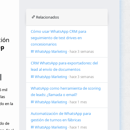
Relacionados
Cómo usar WhatsApp CRM para
seguimiento de test drives en
ción
concesionarios
pp
WhatsApp Marketing
· hace 3 semanas
CRM WhatsApp para exportadores: del
lead al envío de documentos
l
WhatsApp Marketing
· hace 3 semanas
WhatsApp como herramienta de scoring
 mil
de leads: ¿llamada o email?
las
WhatsApp Marketing
· hace 1 mes
do en la
Automatización de WhatsApp para
gestión de turnos en fábricas
ado de
WhatsApp Marketing
· hace 1 mes