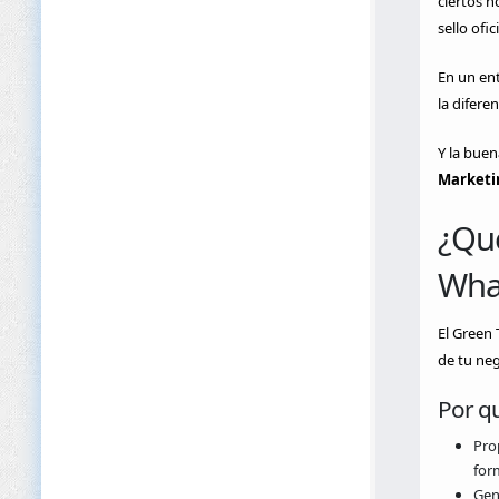
ciertos n
sello ofi
En un ent
la difere
Y la buen
Marketi
¿Qué
Wha
El Green 
de tu neg
Por q
Pro
for
Gen