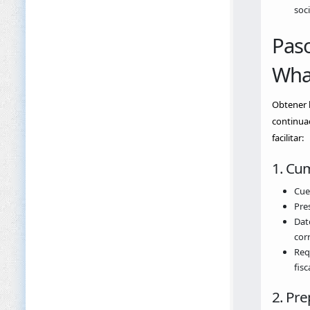
soc
Paso
Wha
Obtener l
continuac
facilitar:
1. Cum
Cue
Pres
Dat
corr
Requ
fisca
2. Pr