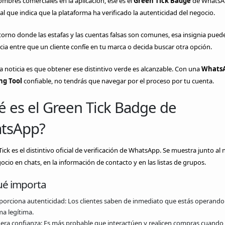
ombres comerciales en la aplicación, ese es el
Green Tick Badge
de WhatsAp
cial que indica que la plataforma ha verificado la autenticidad del negocio.
orno donde las estafas y las cuentas falsas son comunes, esa insignia pued
ncia entre que un cliente confíe en tu marca o decida buscar otra opción.
a noticia es que obtener ese distintivo verde es alcanzable. Con una
Whats
ng Tool
confiable, no tendrás que navegar por el proceso por tu cuenta.
 es el Green Tick Badge de
tsApp?
Tick es el distintivo oficial de verificación de WhatsApp. Se muestra junto a
ocio en chats, en la información de contacto y en las listas de grupos.
ué importa
porciona autenticidad: Los clientes saben de inmediato que estás operando
ma legítima.
era confianza: Es más probable que interactúen y realicen compras cuando