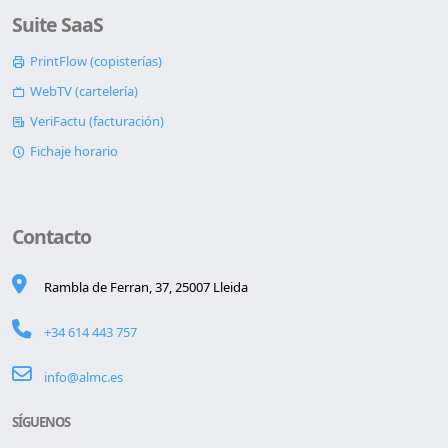
Suite SaaS
PrintFlow (copisterías)
WebTV (cartelería)
VeriFactu (facturación)
Fichaje horario
Contacto
Rambla de Ferran, 37, 25007 Lleida
+34 614 443 757
info@almc.es
SÍGUENOS