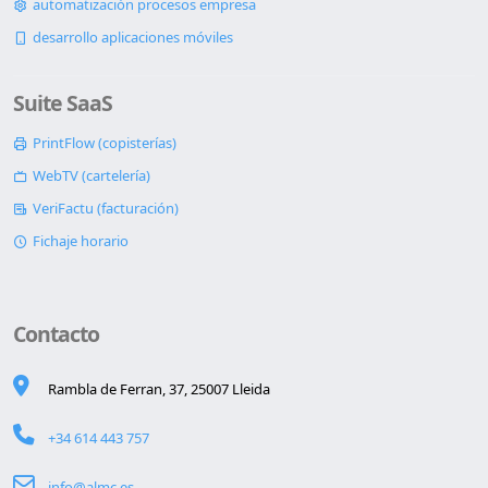
automatización procesos empresa
desarrollo aplicaciones móviles
Suite SaaS
PrintFlow (copisterías)
WebTV (cartelería)
VeriFactu (facturación)
Fichaje horario
Contacto
Rambla de Ferran, 37, 25007 Lleida
+34 614 443 757
info@almc.es