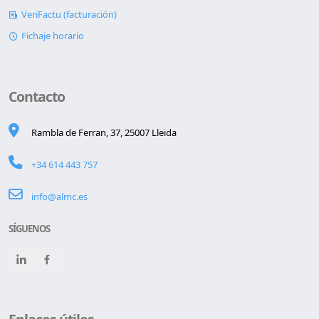
VeriFactu (facturación)
Fichaje horario
Contacto
Rambla de Ferran, 37, 25007 Lleida
+34 614 443 757
info@almc.es
SÍGUENOS