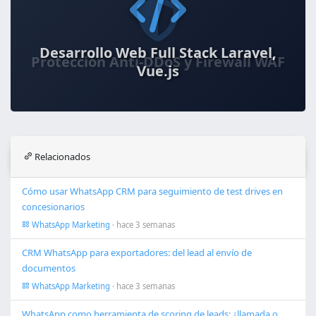
Desarrollo Web Full Stack Laravel,
Vue.js
Relacionados
Cómo usar WhatsApp CRM para seguimiento de test drives en
concesionarios
WhatsApp Marketing
· hace 3 semanas
CRM WhatsApp para exportadores: del lead al envío de
documentos
WhatsApp Marketing
· hace 3 semanas
WhatsApp como herramienta de scoring de leads: ¿llamada o