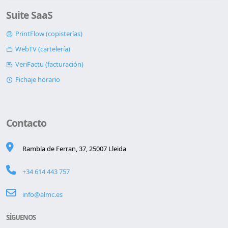
Suite SaaS
PrintFlow (copisterías)
WebTV (cartelería)
VeriFactu (facturación)
Fichaje horario
Contacto
Rambla de Ferran, 37, 25007 Lleida
+34 614 443 757
info@almc.es
SÍGUENOS