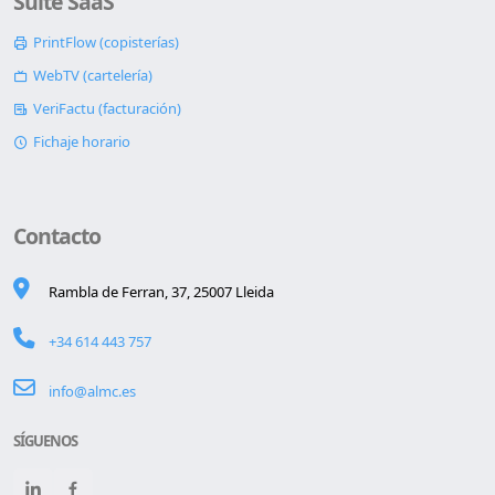
Suite SaaS
PrintFlow (copisterías)
WebTV (cartelería)
VeriFactu (facturación)
Fichaje horario
Contacto
Rambla de Ferran, 37, 25007 Lleida
+34 614 443 757
info@almc.es
SÍGUENOS