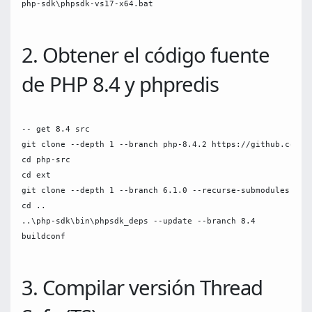
php-sdk\phpsdk-vs17-x64.bat

2. Obtener el código fuente
de PHP 8.4 y phpredis
-- get 8.4 src

git clone --depth 1 --branch php-8.4.2 https://github.com/ph
cd php-src

cd ext

git clone --depth 1 --branch 6.1.0 --recurse-submodules http
cd ..

..\php-sdk\bin\phpsdk_deps --update --branch 8.4

buildconf

3. Compilar versión Thread