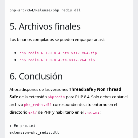
php-src/x64/Release/php_redis.dll
5. Archivos finales
Los binarios compilados se pueden empaquetar así:
php_redis-6.1.0-8.4-nts-vs17-x64.zip
php_redis-6.1.0-8.4-ts-vs17-x64.zip
6. Conclusión
Ahora dispones de las versiones
Thread Safe
y
Non Thread
Safe
de la extensión
para PHP 8.4. Solo debes copiar el
phpredis
archivo
correspondiente a tu entorno en el
php_redis.dll
directorio
de PHP y habilitarlo en el
:
ext/
php.ini
; En php.ini

extension=php_redis.dll