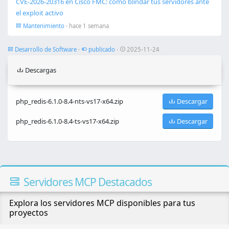
CVE-2026-20316 en Cisco FMC: cómo blindar tus servidores ante
el exploit activo
Mantenimiento
· hace 1 semana
Desarrollo de Software
·
publicado
·
2025-11-24
Descargas
Descargar
php_redis-6.1.0-8.4-nts-vs17-x64.zip
Descargar
php_redis-6.1.0-8.4-ts-vs17-x64.zip
Servidores MCP Destacados
Explora los servidores MCP disponibles para tus
proyectos