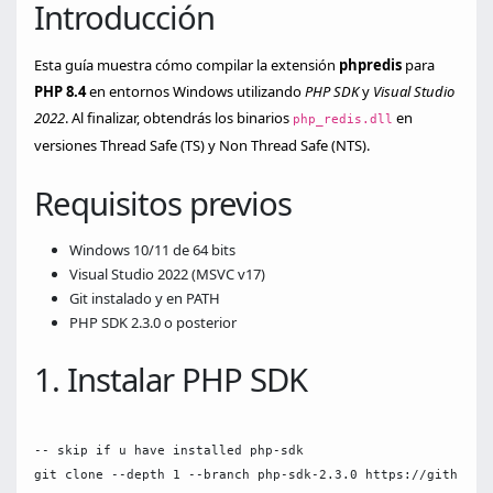
Introducción
Esta guía muestra cómo compilar la extensión
phpredis
para
PHP 8.4
en entornos Windows utilizando
PHP SDK
y
Visual Studio
2022
. Al finalizar, obtendrás los binarios
en
php_redis.dll
versiones Thread Safe (TS) y Non Thread Safe (NTS).
Requisitos previos
Windows 10/11 de 64 bits
Visual Studio 2022 (MSVC v17)
Git instalado y en PATH
PHP SDK 2.3.0 o posterior
1. Instalar PHP SDK
-- skip if u have installed php-sdk

git clone --depth 1 --branch php-sdk-2.3.0 https://github.co