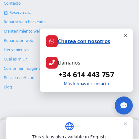
Contacto
Reserva cita
Reparar web hackeada
Mantenimiento web
Chatea con nosotros
Reparación web
Herramientas
Cuál es mi IP
Llámanos
Comprimir imágenes
+34 614 443 757
Buscar en el sitio
Más formas de contacto
Blog
×
Usamos únicamente cookies propias para el funcionamiento
© Copyright 2026. ALMC SECURITY S.L.U.
básico del sitio. No utilizamos cookies de terceros.
Política de
This site is also available in English.