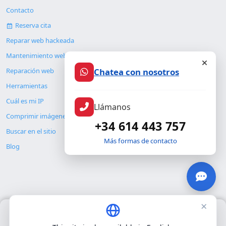
Contacto
Reserva cita
Reparar web hackeada
Mantenimiento web
Chatea con nosotros
Reparación web
Herramientas
Cuál es mi IP
Llámanos
Comprimir imágenes
+34 614 443 757
Buscar en el sitio
Más formas de contacto
Blog
×
Usamos únicamente cookies propias para el funcionamiento
© Copyright 2026. ALMC SECURITY S.L.U.
básico del sitio. No utilizamos cookies de terceros.
Política de