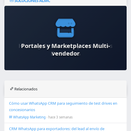
SOLUCIONES ALMC
Portales y Marketplaces Multi-
vendedor
Relacionados
Cómo usar WhatsApp CRM para seguimiento de test drives en
concesionarios
WhatsApp Marketing
· hace 3 semanas
CRM WhatsApp para exportadores: del lead al envío de