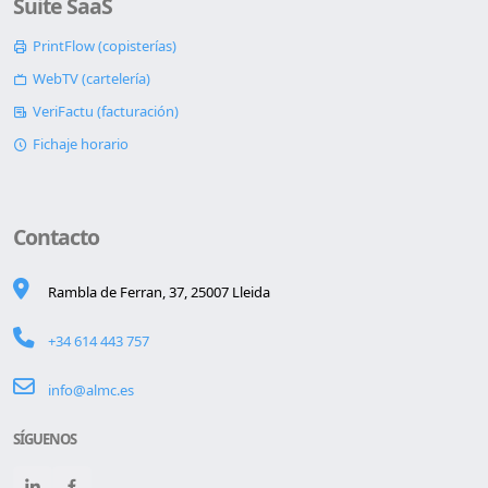
Suite SaaS
PrintFlow (copisterías)
WebTV (cartelería)
VeriFactu (facturación)
Fichaje horario
Contacto
Rambla de Ferran, 37, 25007 Lleida
+34 614 443 757
info@almc.es
SÍGUENOS