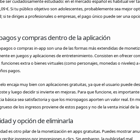
be ser cuidadosamente estudiado: en el mercado español es habitual ver tar
1,09 €. Si tu público objetivo son adolescentes, probablemente sea mejor opt
; si te diriges a profesionales o empresas, el pago único puede ser una opci
pagos y compras dentro de la aplicación
opagos o compras in-app son una de las formas más extendidas de monetiz
ente en juegos y aplicaciones de entretenimiento. Consisten en ofrecer co
, funciones extra o bienes virtuales (como personajes, monedas o niveles) a
ños pagos.
lo encaja muy bien con aplicaciones gratuitas, ya que el usuario puede des
oste y luego decidir si invierte en mejoras. Para que funcione, es importante
ia básica sea satisfactoria y que los micropagos aporten un valor real. En 
 grueso de los ingresos proviene de estos pagos y no de la venta inicial de la
idad y opción de eliminarla
idad es otro pilar de la monetización en apps gratuitas. Puedes mostrar anu
y recibir ingresos por impresiones o clics. Sin embargo, la publicidad mal