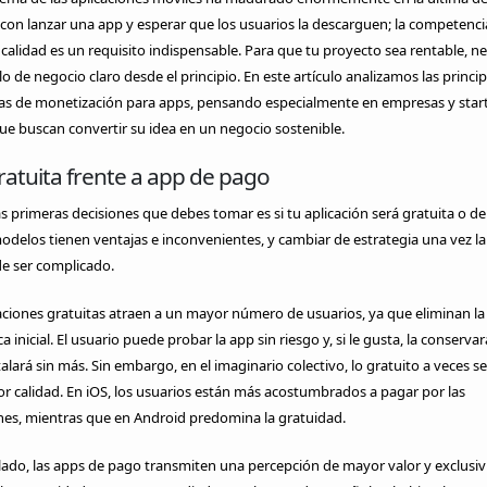
con lanzar una app y esperar que los usuarios la descarguen; la competenci
a calidad es un requisito indispensable. Para que tu proyecto sea rentable, ne
 de negocio claro desde el principio. En este artículo analizamos las princip
ias de monetización para apps, pensando especialmente en empresas y star
e buscan convertir su idea en un negocio sostenible.
atuita frente a app de pago
s primeras decisiones que debes tomar es si tu aplicación será gratuita o de
elos tienen ventajas e inconvenientes, y cambiar de estrategia una vez la
e ser complicado.
aciones gratuitas atraen a un mayor número de usuarios, ya que eliminan la
 inicial. El usuario puede probar la app sin riesgo y, si le gusta, la conservará
talará sin más. Sin embargo, en el imaginario colectivo, lo gratuito a veces se
 calidad. En iOS, los usuarios están más acostumbrados a pagar por las
nes, mientras que en Android predomina la gratuidad.
lado, las apps de pago transmiten una percepción de mayor valor y exclusivi