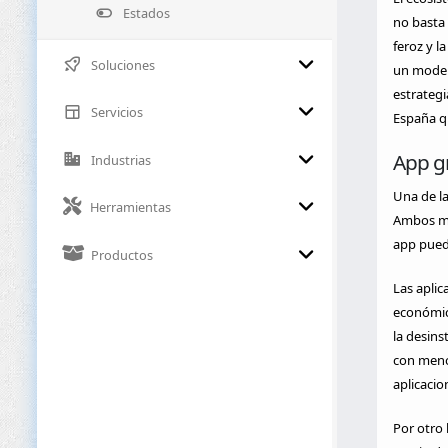
Estados
no basta 
feroz y l
Soluciones
un modelo
estrateg
Servicios
España qu
App gr
Industrias
Una de la
Herramientas
Ambos mod
app pued
Productos
Las aplic
económica
la desins
con menor
aplicacio
Por otro 