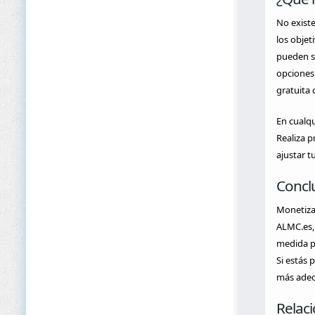
No existe
los objet
pueden se
opciones
gratuita 
En cualqu
Realiza p
ajustar t
Concl
Monetizar
ALMC.es, 
medida pa
Si estás 
más adec
Relac