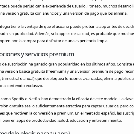
ada puede perjudicar la experiencia de usuario. Por eso, muchos desarrol
na versión gratuita con anuncios y una versión de pago que los elimina.
ategia tiene la ventaja de que el usuario puede probar la app antes de decidi
rsión sin publicidad. Además, si la app es de calidad, es probable que mucho
opten por la compra para disfrutar de una experiencia limpia.
pciones y servicios premium
 de suscripción ha ganado gran popularidad en los últimos años. Consiste 
na versión básica gratuita (freemium) y una versión premium de pago recur
 trimestral o anual) que desbloquea funciones avanzadas, elimina publicida
ona contenido exclusivo.
como Spotify o Netflix han demostrado la eficacia de este modelo. La clave
rsión gratuita sea lo suficientemente atractiva para captar usuarios, pero c
nes que motiven la conversión a premium. En el mercado español, las suscri
 bien en apps de productividad, salud, educación y entretenimiento.
modelo elegir para tu app?