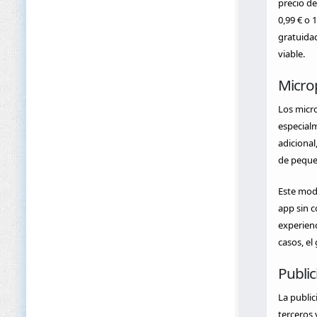
precio de
0,99 € o 
gratuidad
viable.
Micro
Los micr
especialm
adicional
de peque
Este mode
app sin c
experienc
casos, el
Public
La public
terceros 