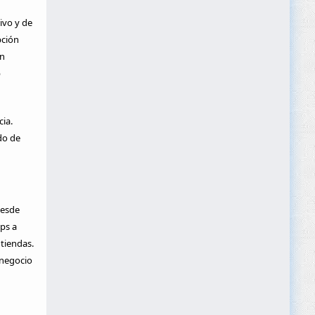
ivo y de
pción
on
p
ia.
do de
Desde
ps a
tiendas.
 negocio