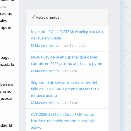
a es
cesitas
Relacionados
ales
tups de
Inyección SQL a SYSTEM: el peligro oculto
de Java en Oracle
Mantenimiento
· hace 8 minutos
Nueva Ley de IA en España: qué debes
 pago.
cumplir en 2026 y cómo afecta a tu pyme
nzada la
Mantenimiento
· hace 1 día
Seguridad de servidores: lecciones del
 barrera
fallo de COLDCARD y cómo proteger tu
; si no,
infraestructura
 asocia
Mantenimiento
· hace 3 días
CVE-2026-20316 en Cisco FMC: cómo
blindar tus servidores ante el exploit
dad. El
activo