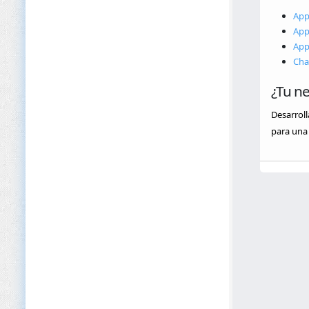
App
App
App
Cha
¿Tu n
Desarrol
para una