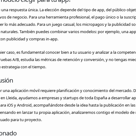
 una respuesta única. La elección depende del tipo de app, del público objet
ivos de negocio. Para una herramienta profesional, el pago único o la suscri
r lo más adecuado. Para un juego casual, los micropagos y la publicidad s
 naturales. También puedes combinar varios modelos: por ejemplo, una ap
con publicidad y compras in-app.
ier caso, es fundamental conocer bien a tu usuario y analizar a la competenc
ruebas A/B, estudia las métricas de retención y conversión, y no tengas mie
u estrategia con el tiempo.
usión
 una aplicación móvil requiere planificación y conocimiento del mercado. 
en Lleida, ayudamos a empresas y startups de toda España a desarrollar ap
ra iOS y Android, acompañándote desde la idea hasta la publicación en las 
pensando en lanzar tu propia aplicación, analizaremos contigo el modelo de
uado para tu proyecto.
ionado