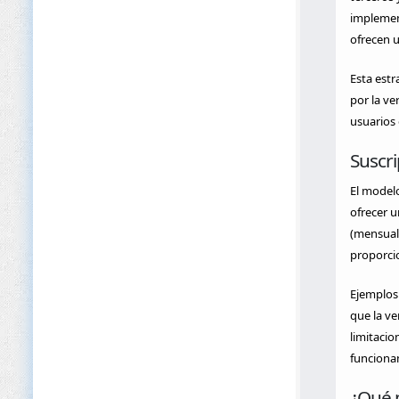
implement
ofrecen u
Esta estr
por la ve
usuarios 
Suscri
El modelo
ofrecer u
(mensual,
proporci
Ejemplos 
que la ve
limitacio
funcionan
¿Qué 