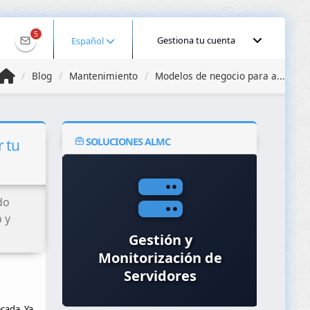
5
Gestiona tu cuenta
Español
Blog
Mantenimiento
Modelos de negocio para a...
SOLUCIONES ALMC
 tu
do
 y
Seguridad en la Nube
Gestión y
Dis
(AWS, Azure, Google
Monitorización de
W
Servidores
Cloud)
cada. Ya