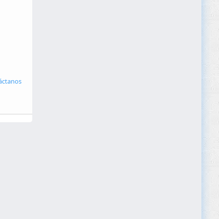
áctanos