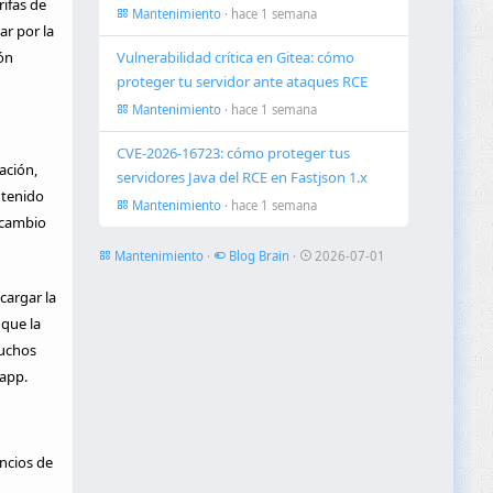
ifas de
Mantenimiento
· hace 1 semana
ar por la
ón
Vulnerabilidad crítica en Gitea: cómo
proteger tu servidor ante ataques RCE
Mantenimiento
· hace 1 semana
CVE-2026-16723: cómo proteger tus
ación,
servidores Java del RCE en Fastjson 1.x
ntenido
Mantenimiento
· hace 1 semana
 cambio
Mantenimiento
·
Blog Brain
·
2026-07-01
cargar la
 que la
muchos
 app.
ncios de