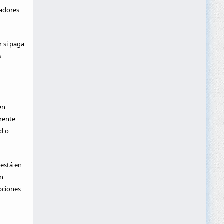
ladores
r si paga
s
en
rente
d o
 está en
on
pciones