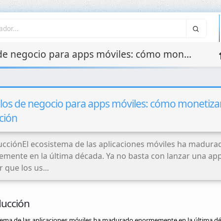
Modelos de negocio para apps móviles: cómo monetizar tu aplicación
os de negocio para apps móviles: cómo monetizar
ción
ucciónEl ecosistema de las aplicaciones móviles ha madura
mente en la última década. Ya no basta con lanzar una app
 que los us...
Integraciones API y
Microservicios
ducción
stema de las aplicaciones móviles ha madurado enormemente en la última dé