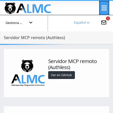
5
Español
Gestiona tu cuenta
Servidor MCP remoto (Authless)
Servidor MCP remoto
(Authless)
Ver en GitHub