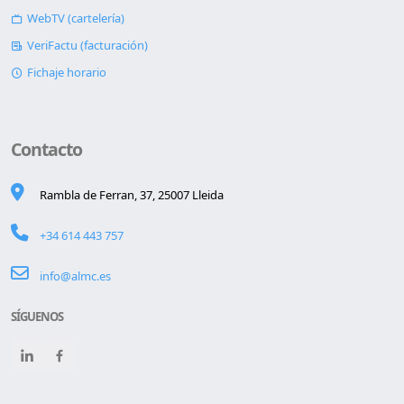
WebTV (cartelería)
VeriFactu (facturación)
Fichaje horario
Contacto
Rambla de Ferran, 37, 25007 Lleida
+34 614 443 757
info@almc.es
SÍGUENOS