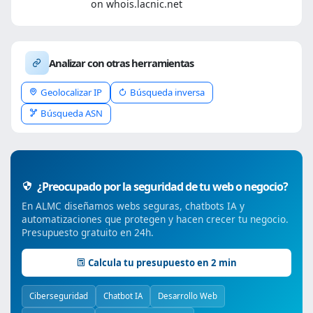
on whois.lacnic.net
Analizar con otras herramientas
Geolocalizar IP
Búsqueda inversa
Búsqueda ASN
¿Preocupado por la seguridad de tu web o negocio?
En ALMC diseñamos webs seguras, chatbots IA y
automatizaciones que protegen y hacen crecer tu negocio.
Presupuesto gratuito en 24h.
Calcula tu presupuesto en 2 min
Ciberseguridad
Chatbot IA
Desarrollo Web