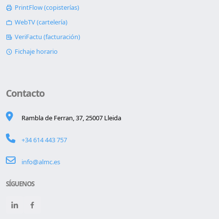
PrintFlow (copisterías)
WebTV (cartelería)
VeriFactu (facturación)
Fichaje horario
Contacto
Rambla de Ferran, 37, 25007 Lleida
+34 614 443 757
info@almc.es
SÍGUENOS