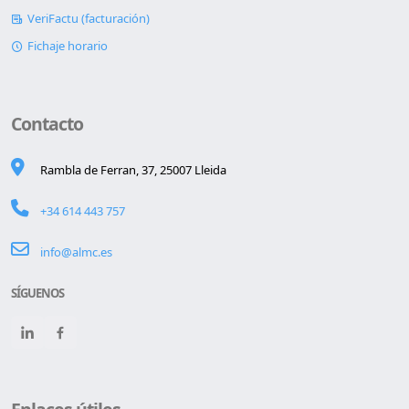
VeriFactu (facturación)
Fichaje horario
Contacto
Rambla de Ferran, 37, 25007 Lleida
+34 614 443 757
info@almc.es
SÍGUENOS