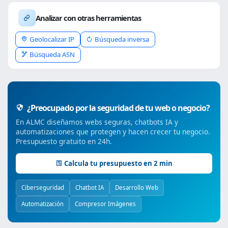
Analizar con otras herramientas
Geolocalizar IP
Búsqueda inversa
Búsqueda ASN
¿Preocupado por la seguridad de tu web o negocio?
En ALMC diseñamos webs seguras, chatbots IA y
automatizaciones que protegen y hacen crecer tu negocio.
Presupuesto gratuito en 24h.
Calcula tu presupuesto en 2 min
Ciberseguridad
Chatbot IA
Desarrollo Web
Automatización
Compresor Imágenes