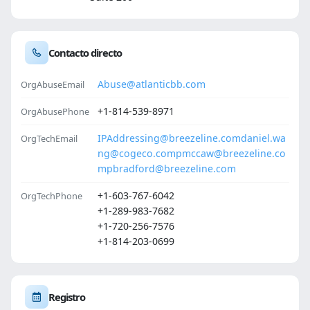
Contacto directo
Abuse@atlanticbb.com
OrgAbuseEmail
+1-814-539-8971
OrgAbusePhone
IPAddressing@breezeline.com
daniel.wa
OrgTechEmail
ng@cogeco.com
pmccaw@breezeline.co
m
pbradford@breezeline.com
+1-603-767-6042
OrgTechPhone
+1-289-983-7682
+1-720-256-7576
+1-814-203-0699
Registro