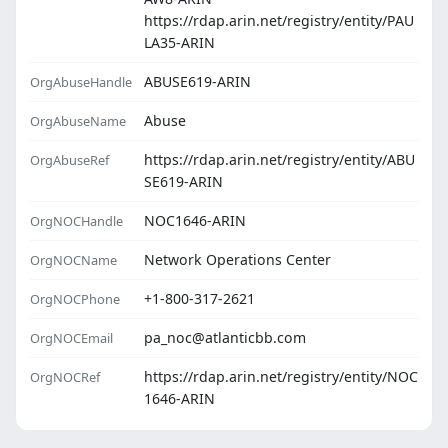
https://rdap.arin.net/registry/entity/PAU
LA35-ARIN
ABUSE619-ARIN
OrgAbuseHandle
Abuse
OrgAbuseName
https://rdap.arin.net/registry/entity/ABU
OrgAbuseRef
SE619-ARIN
NOC1646-ARIN
OrgNOCHandle
Network Operations Center
OrgNOCName
+1-800-317-2621
OrgNOCPhone
pa_noc@atlanticbb.com
OrgNOCEmail
https://rdap.arin.net/registry/entity/NOC
OrgNOCRef
1646-ARIN