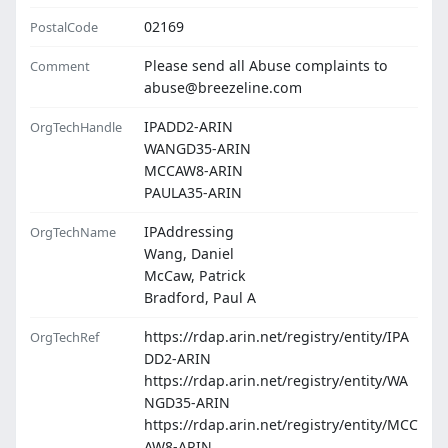
02169
PostalCode
Please send all Abuse complaints to
Comment
abuse@breezeline.com
IPADD2-ARIN
OrgTechHandle
WANGD35-ARIN
MCCAW8-ARIN
PAULA35-ARIN
IPAddressing
OrgTechName
Wang, Daniel
McCaw, Patrick
Bradford, Paul A
https://rdap.arin.net/registry/entity/IPA
OrgTechRef
DD2-ARIN
https://rdap.arin.net/registry/entity/WA
NGD35-ARIN
https://rdap.arin.net/registry/entity/MCC
AW8-ARIN