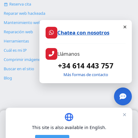
Reserva cita
Reparar web hackeada
Mantenimiento web
Chatea con nosotros
Reparación web
Herramientas
Cuál es mi IP
Llámanos
Comprimir imágenes
+34 614 443 757
Buscar en el sitio
Más formas de contacto
Blog
×
Usamos únicamente cookies propias para el funcionamiento
© Copyright 2026. ALMC SECURITY S.L.U.
básico del sitio. No utilizamos cookies de terceros.
Política de
This site is also available in English.
privacidad
.
Legal
Recursos