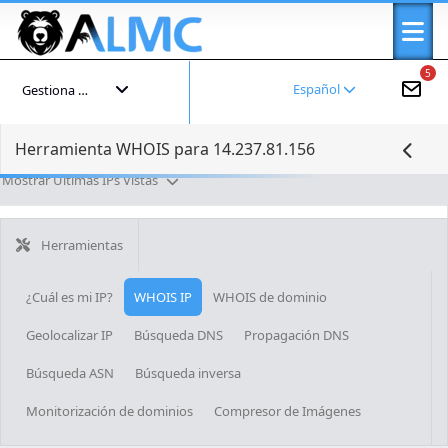
5
Español
Gestiona tu cuenta
Herramienta WHOIS para 14.237.81.156
Mostrar Últimas IPs Vistas
Herramientas
¿Cuál es mi IP?
WHOIS IP
WHOIS de dominio
Geolocalizar IP
Búsqueda DNS
Propagación DNS
Búsqueda ASN
Búsqueda inversa
Monitorización de dominios
Compresor de Imágenes