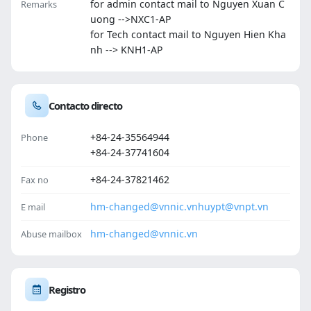
for admin contact mail to Nguyen Xuan C
Remarks
uong -->NXC1-AP
for Tech contact mail to Nguyen Hien Kha
nh --> KNH1-AP
Contacto directo
+84-24-35564944
Phone
+84-24-37741604
+84-24-37821462
Fax no
hm-changed@vnnic.vn
huypt@vnpt.vn
E mail
hm-changed@vnnic.vn
Abuse mailbox
Registro