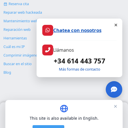
Reserva cita
Reparar web hackeada
Mantenimiento web
Chatea con nosotros
Reparación web
Herramientas
Cuál es mi IP
Llámanos
Comprimir imágenes
+34 614 443 757
Buscar en el sitio
Más formas de contacto
Blog
×
Usamos únicamente cookies propias para el funcionamiento
© Copyright 2026. ALMC SECURITY S.L.U.
básico del sitio. No utilizamos cookies de terceros.
Política de
This site is also available in English.
privacidad
.
Legal
Recursos