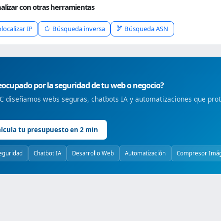
alizar con otras herramientas
localizar IP
Búsqueda inversa
Búsqueda ASN
ocupado por la seguridad de tu web o negocio?
 diseñamos webs seguras, chatbots IA y automatizaciones que prote
lcula tu presupuesto en 2 min
eguridad
Chatbot IA
Desarrollo Web
Automatización
Compresor Imá