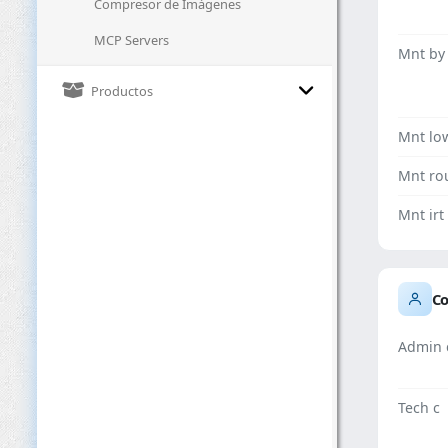
Compresor de Imágenes
MCP Servers
Mnt by
Productos
Mnt lo
Mnt ro
Mnt irt
Co
Admin 
Tech c