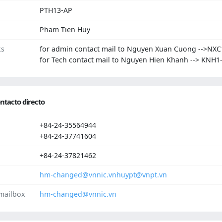
PTH13-AP
Pham Tien Huy
ks
for admin contact mail to Nguyen Xuan Cuong -->NXC
for Tech contact mail to Nguyen Hien Khanh --> KNH1
ntacto directo
+84-24-35564944
+84-24-37741604
+84-24-37821462
hm-changed@vnnic.vn
huypt@vnpt.vn
mailbox
hm-changed@vnnic.vn