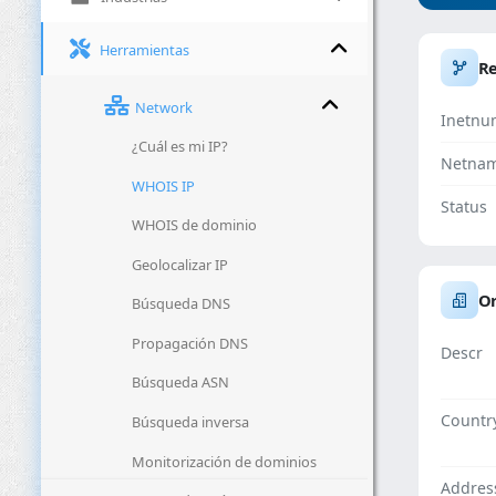
Herramientas
R
Network
Inetnu
¿Cuál es mi IP?
Netna
WHOIS IP
Status
WHOIS de dominio
Geolocalizar IP
Or
Búsqueda DNS
Propagación DNS
Descr
Búsqueda ASN
Countr
Búsqueda inversa
Monitorización de dominios
Addres