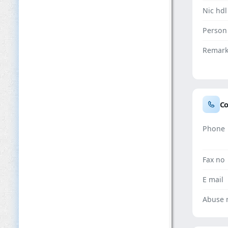
Nic hdl
Person
Remar
Co
Phone
Fax no
E mail
Abuse 