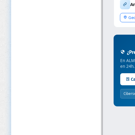
An
Geo
¿Pre
En ALMC
en 24h.
Ca
Cibers