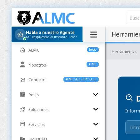
Habla a nuestro Agente
Herramien
IA · respuestas al instante · 24/7
ALMC
Inicio
Herramientas
Nosotros
ALMC
Contacto
ALMC SECURITY S.L.U.
Posts
D
Soluciones
Inform
Servicios
Industrias