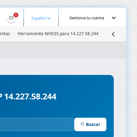
5
Gestiona tu cuenta
Español
entas
Herramienta WHOIS para 14.227.58.244
calizar IP
Búsqueda DNS
Propagación DNS
ominios
Compresor de Imágenes
P 14.227.58.244
Buscar