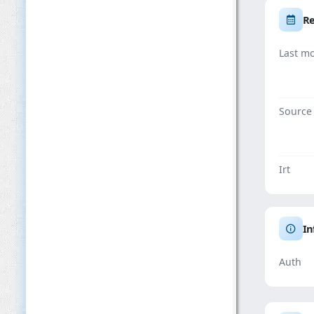
Re
Last mo
Source
Irt
In
Auth