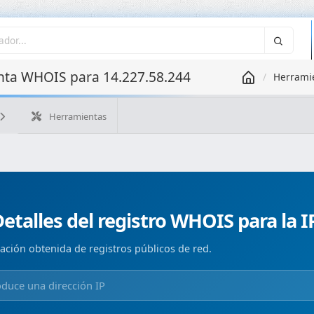
ta WHOIS para 14.227.58.244
Herrami
Herramientas
¿Cuál es mi IP?
WHOIS IP
WHOIS de dominio
Geolo
Búsqueda ASN
Búsqueda inversa
Monitorización de d
etalles del registro WHOIS para la I
ación obtenida de registros públicos de red.