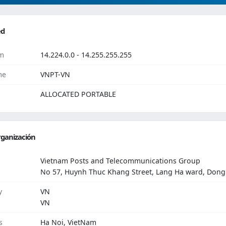
ed
m
14.224.0.0 - 14.255.255.255
me
VNPT-VN
ALLOCATED PORTABLE
ganización
Vietnam Posts and Telecommunications Group
No 57, Huynh Thuc Khang Street, Lang Ha ward, Dong D
y
VN
VN
s
Ha Noi, VietNam