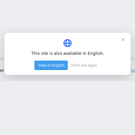
×
This site is also available in English.
View in English
Don't ask again
to básico del sitio. No utilizamos cookies de terceros.
Política de privacid