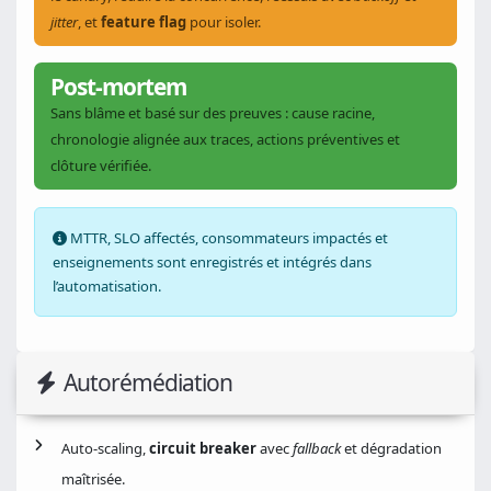
jitter
, et
feature flag
pour isoler.
Post-mortem
Sans blâme et basé sur des preuves : cause racine,
chronologie alignée aux traces, actions préventives et
clôture vérifiée.
MTTR, SLO affectés, consommateurs impactés et
enseignements sont enregistrés et intégrés dans
l’automatisation.
Autorémédiation
Auto-scaling,
circuit breaker
avec
fallback
et dégradation
maîtrisée.