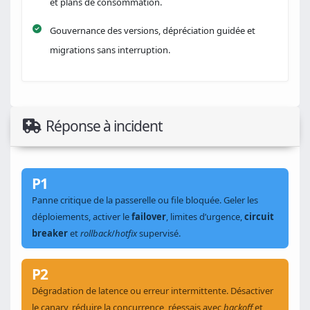
et plans de consommation.
Gouvernance des versions, dépréciation guidée et
migrations sans interruption.
Réponse à incident
P1
Panne critique de la passerelle ou file bloquée. Geler les
déploiements, activer le
failover
, limites d’urgence,
circuit
breaker
et
rollback
/
hotfix
supervisé.
P2
Dégradation de latence ou erreur intermittente. Désactiver
le canary, réduire la concurrence, réessais avec
backoff
et