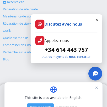
Reserva cita
Réparation de site piraté
Maintenance de site web
Discutez avec nous
Réparation de site web
Outils
Appelez-nous
Quelle est mon IP
+34 614 443 757
Compresser des images
Autres moyens de nous contacter
Recherche sur le site
Blog
×
Nous utilisons uniquement nos propres cookies pour le
fonctionnement de base du site. Nous n'utilisons pas de cookies
© Copyright 2026. ALMC SECURITY S.L.U.
This site is also available in English.
tiers.
Politique de confidentialité
.