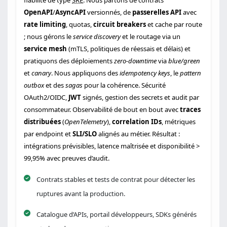
fiabilité de type
SRE
. Nous partons de contrats
OpenAPI
/
AsyncAPI
versionnés, de
passerelles API
avec
rate limiting
, quotas,
circuit breakers
et cache par route
; nous gérons le
service discovery
et le routage via un
service mesh
(mTLS, politiques de réessais et délais) et
pratiquons des déploiements
zero-downtime
via
blue/green
et
canary
. Nous appliquons des
idempotency keys
, le
pattern
outbox
et des
sagas
pour la cohérence. Sécurité
OAuth2/OIDC,
JWT
signés, gestion des secrets et audit par
consommateur. Observabilité de bout en bout avec
traces
distribuées
(
OpenTelemetry
),
correlation IDs
, métriques
par endpoint et
SLI/SLO
alignés au métier. Résultat :
intégrations prévisibles, latence maîtrisée et disponibilité >
99,95% avec preuves d’audit.
Contrats stables et tests de contrat pour détecter les
ruptures avant la production.
Catalogue d’APIs, portail développeurs, SDKs générés