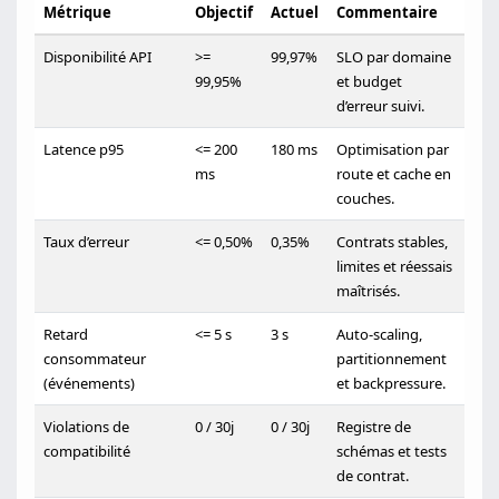
Métrique
Objectif
Actuel
Commentaire
Disponibilité API
>=
99,97%
SLO par domaine
99,95%
et budget
d’erreur suivi.
Latence p95
<= 200
180 ms
Optimisation par
ms
route et cache en
couches.
Taux d’erreur
<= 0,50%
0,35%
Contrats stables,
limites et réessais
maîtrisés.
Retard
<= 5 s
3 s
Auto-scaling,
consommateur
partitionnement
(événements)
et backpressure.
Violations de
0 / 30j
0 / 30j
Registre de
compatibilité
schémas et tests
de contrat.