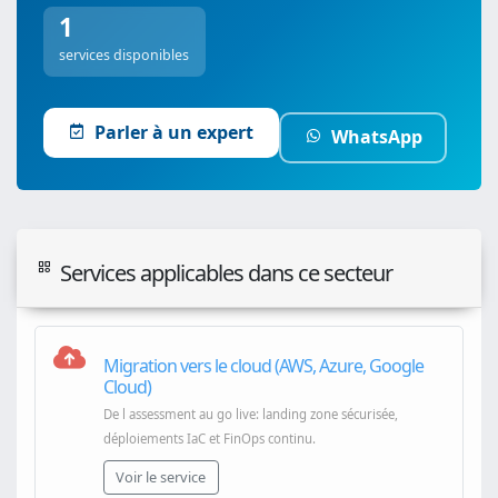
1
services disponibles
Parler à un expert
WhatsApp
Services applicables dans ce secteur
Migration vers le cloud (AWS, Azure, Google
Cloud)
De l assessment au go live: landing zone sécurisée,
déploiements IaC et FinOps continu.
Voir le service