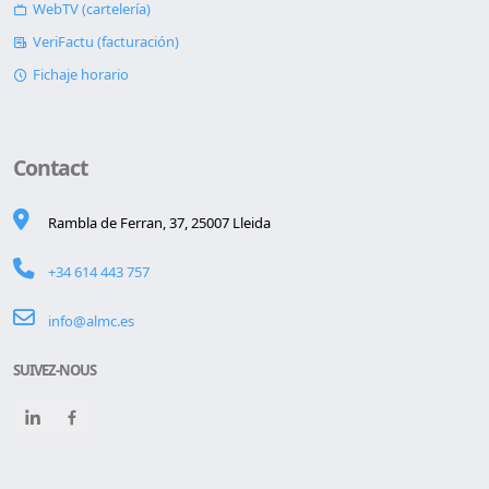
WebTV (cartelería)
VeriFactu (facturación)
Fichaje horario
Contact
Rambla de Ferran, 37, 25007 Lleida
+34 614 443 757
info@almc.es
SUIVEZ-NOUS