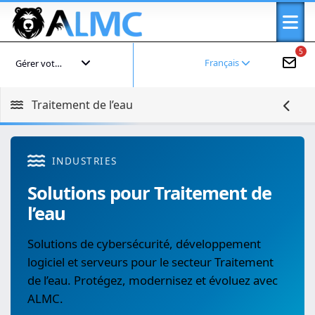
5
Français
Gérer votre compte
Traitement de l’eau
INDUSTRIES
Solutions pour Traitement de
l’eau
Solutions de cybersécurité, développement
logiciel et serveurs pour le secteur Traitement
de l’eau. Protégez, modernisez et évoluez avec
ALMC.