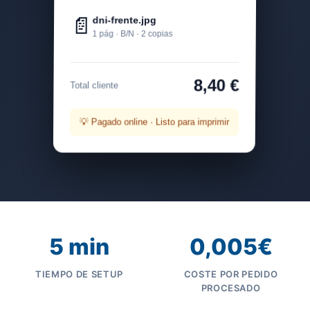
📄
dni-frente.jpg
1 pág · B/N · 2 copias
8,40 €
Total cliente
💡 Pagado online · Listo para imprimir
5 min
0,005€
TIEMPO DE SETUP
COSTE POR PEDIDO
PROCESADO