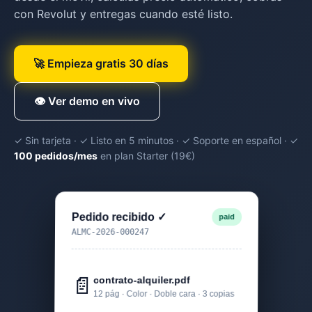
con Revolut y entregas cuando esté listo.
🚀 Empieza gratis 30 días
👁 Ver demo en vivo
✓ Sin tarjeta · ✓ Listo en 5 minutos · ✓ Soporte en español · ✓
100 pedidos/mes
en plan Starter (19€)
Pedido recibido ✓
paid
ALMC-2026-000247
📄
contrato-alquiler.pdf
12 pág · Color · Doble cara · 3 copias