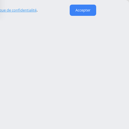
ique de confidentialité
.
Accepter
Liens utiles
À propos de nous
eida
Contact
Reserva cita
Réparation de site piraté
Maintenance de site web