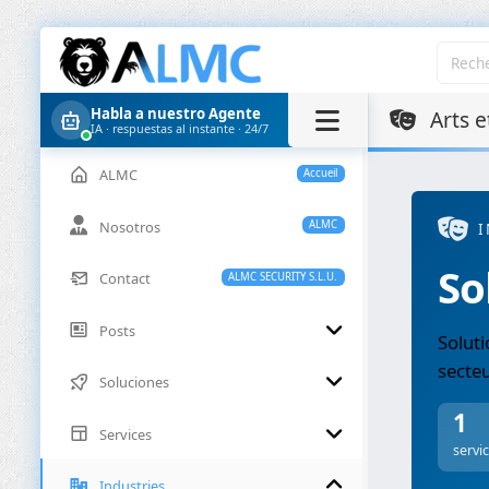
Habla a nuestro Agente
Arts e
IA · respuestas al instante · 24/7
ALMC
Accueil
Nosotros
ALMC
I
So
Contact
ALMC SECURITY S.L.U.
Posts
Soluti
secteu
Soluciones
1
Services
servi
Industries