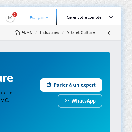
5
Gérer votre compte
Français
ALMC
Industries
Arts et Culture
ure
Parler à un expert
our le
ALMC.
WhatsApp