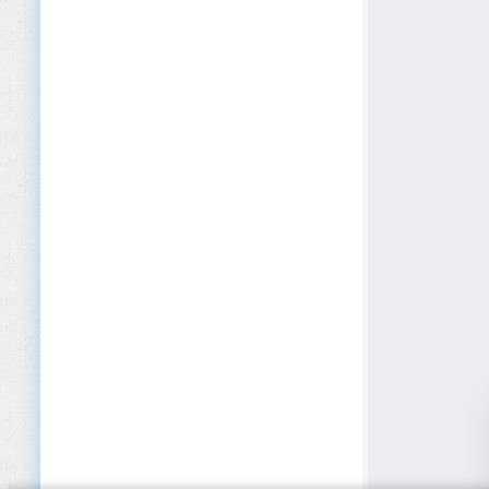
Cybersécurité
Défense et Sécurité
Développement logiciel
Dispositifs médicaux
E-commerce
Édition
EdTech
Éducation (Primaire/Secondaire)
Éducation privée et Académies
Électroménager
Électronique
Énergies renouvelables
Enseignement supérieur
Entreposage