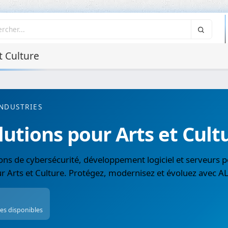
t Culture
NDUSTRIES
lutions pour Arts et Cult
ons de cybersécurité, développement logiciel et serveurs p
r Arts et Culture. Protégez, modernisez et évoluez avec 
ces disponibles