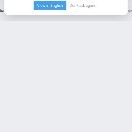
View in English
Don't ask again
onctionnement de base du site. Nous n'utilisons pas de cookies tiers.
Polit
ces Principaux
Contact
rollo web lleida
Rambla de Ferran, 37, 25007 Ll
a online a medida
+34 614 443 757
bot ia empresa
matización procesos empresa
info@almc.es
rollo aplicaciones móviles