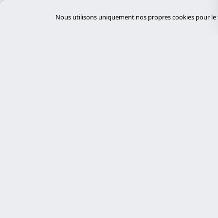
Équipements électriques
Nous utilisons uniquement nos propres cookies pour le f
Événements et Conférences
FinTech
Fournisseurs Cloud
Gestion des déchets
Gestion des installations
Gestion immobilière
Servi
Gouvernement et Administration
GovTech
desar
Experts en cybersécurité, développement
HealthTech
sur mesure avec Laravel et gestion de
tiend
serveurs. Nous proposons des solutions
Hôpitaux
chat
technologiques robustes, sécurisées et
auto
Hôtellerie
personnalisées.
desar
Immobilier