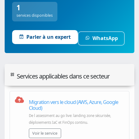
1
services disponibles
Parler à un expert
WhatsApp
Services applicables dans ce secteur
Migration vers le cloud (AWS, Azure, Google
Cloud)
De l assessment au go live: landing zone sécurisée,
déploiements IaC et FinOps continu.
Voir le service