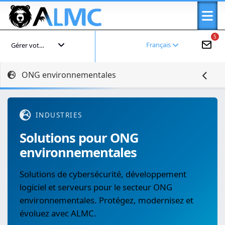
5
Français
Gérer votre compte
ONG environnementales
INDUSTRIES
Solutions pour ONG
environnementales
Solutions de cybersécurité, développement
logiciel et serveurs pour le secteur ONG
environnementales. Protégez, modernisez et
évoluez avec ALMC.