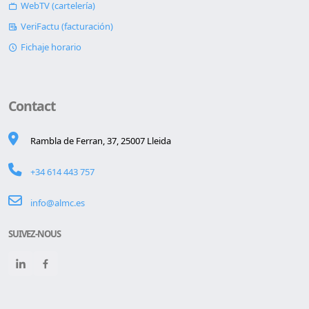
WebTV (cartelería)
VeriFactu (facturación)
Fichaje horario
Contact
Rambla de Ferran, 37, 25007 Lleida
+34 614 443 757
info@almc.es
SUIVEZ-NOUS