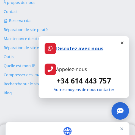
À propos de nous
Contact
Reserva cita
Réparation de site piraté
Maintenance de site web
Réparation de site web
Discutez avec nous
Outils
Quelle est mon IP
Appelez-nous
Compresser des images
+34 614 443 757
Recherche sur le site
Autres moyens de nous contacter
Blog
×
Nous utilisons uniquement nos propres cookies pour le
© Copyright 2026. ALMC SECURITY S.L.U.