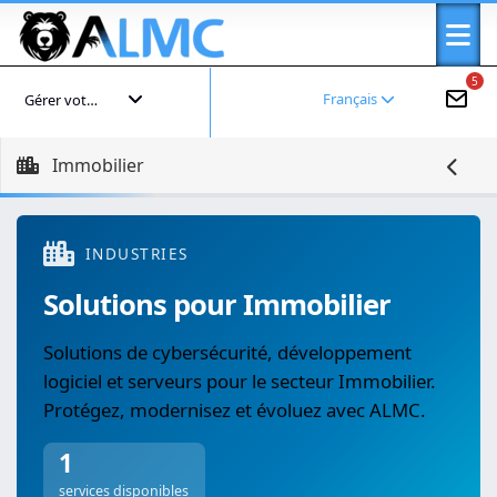
5
Français
Gérer votre compte
Immobilier
INDUSTRIES
Solutions pour Immobilier
Solutions de cybersécurité, développement
logiciel et serveurs pour le secteur Immobilier.
Protégez, modernisez et évoluez avec ALMC.
1
services disponibles