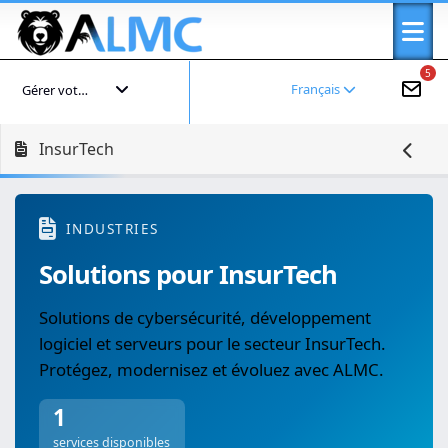
5
Français
Gérer votre compte
InsurTech
INDUSTRIES
Solutions pour InsurTech
Solutions de cybersécurité, développement
logiciel et serveurs pour le secteur InsurTech.
Protégez, modernisez et évoluez avec ALMC.
1
services disponibles