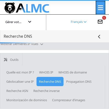
5
Français
Gérer votre compte
Recherche DNS
Mostrar Dernières IP Vues
Outils
Quelle est mon IP ?
WHOIS IP
WHOIS de domaine
Géolocaliser une IP
Recherche DNS
Propagation DNS
Recherche ASN
Recherche inverse
Monitorización de dominios
Compresseur d’images