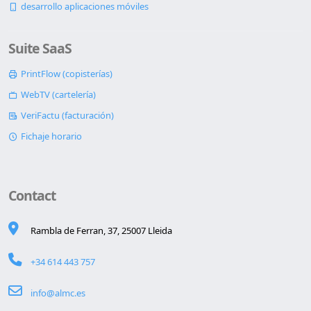
desarrollo aplicaciones móviles
Suite SaaS
PrintFlow (copisterías)
WebTV (cartelería)
VeriFactu (facturación)
Fichaje horario
Contact
Rambla de Ferran, 37, 25007 Lleida
+34 614 443 757
info@almc.es