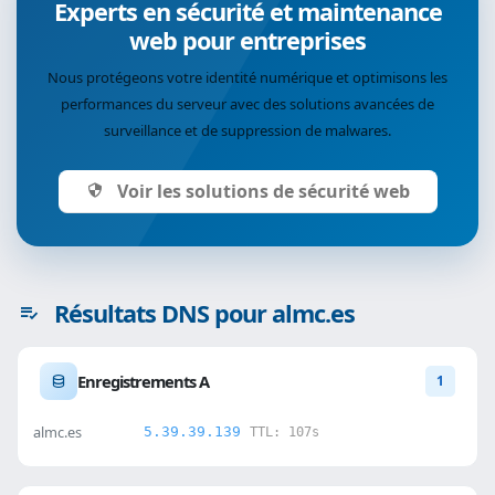
Experts en sécurité et maintenance
web pour entreprises
Nous protégeons votre identité numérique et optimisons les
performances du serveur avec des solutions avancées de
surveillance et de suppression de malwares.
Voir les solutions de sécurité web
Résultats DNS pour almc.es
Enregistrements A
1
almc.es
5.39.39.139
TTL: 107s