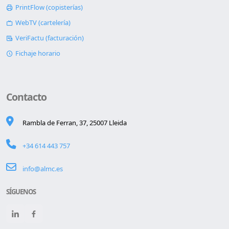
PrintFlow (copisterías)
WebTV (cartelería)
VeriFactu (facturación)
Fichaje horario
Contacto
Rambla de Ferran, 37, 25007 Lleida
+34 614 443 757
info@almc.es
SÍGUENOS