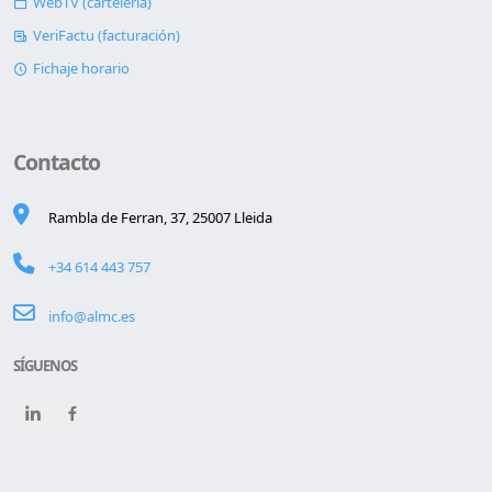
WebTV (cartelería)
VeriFactu (facturación)
Fichaje horario
Contacto
Rambla de Ferran, 37, 25007 Lleida
+34 614 443 757
info@almc.es
SÍGUENOS