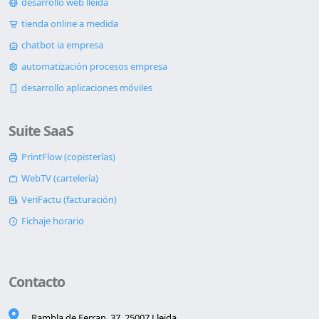
desarrollo web lleida
tienda online a medida
chatbot ia empresa
automatización procesos empresa
desarrollo aplicaciones móviles
Suite SaaS
PrintFlow (copisterías)
WebTV (cartelería)
VeriFactu (facturación)
Fichaje horario
Contacto
Rambla de Ferran, 37, 25007 Lleida