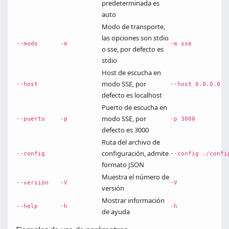
predeterminada es
auto
Modo de transporte,
las opciones son stdio
--modo
-m
-m sse
o sse, por defecto es
stdio
Host de escucha en
modo SSE, por
--host
--host 0.0.0.0
defecto es localhost
Puerto de escucha en
modo SSE, por
--puerto
-p
-p 3000
defecto es 3000
Ruta del archivo de
configuración, admite
--config
--config ./confi
formato JSON
Muestra el número de
--versión
-V
-V
versión
Mostrar información
--help
-h
-h
de ayuda