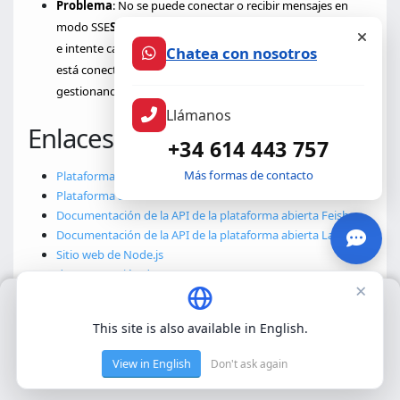
Problema
: No se puede conectar o recibir mensajes en
modo SSE
Solución
: Compruebe si el puerto ya está en uso
e intente cambiarlo por otro. Asegúrese de que el cliente
Chatea con nosotros
está conectado correctamente al punto final SSE y está
gestionando el flujo de eventos.
Llámanos
Enlaces relacionados
+34 614 443 757
Más formas de contacto
Plataforma abierta Feishu
Plataforma abierta Lark International
Documentación de la API de la plataforma abierta Feishu
Documentación de la API de la plataforma abierta Lark
Sitio web de Node.js
documentación de npm
×
Usamos únicamente cookies propias para el funcionamiento
Comentarios
básico del sitio. No utilizamos cookies de terceros.
Política de
This site is also available in English.
privacidad
.
Los comentarios son bienvenidos para ayudar a mejorar esta
View in English
Don't ask again
Aceptar
herramienta. Si tiene alguna pregunta o sugerencia, por favor,