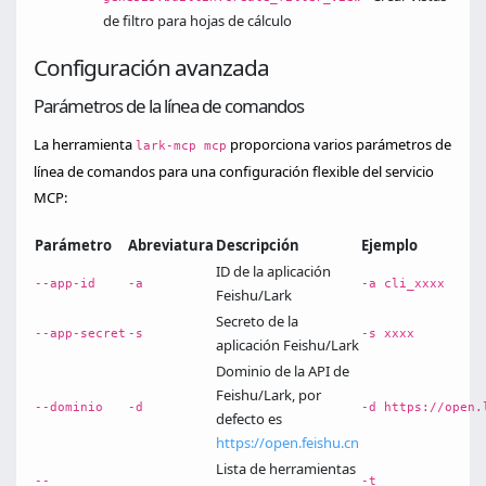
de filtro para hojas de cálculo
Configuración avanzada
Parámetros de la línea de comandos
La herramienta
proporciona varios parámetros de
lark-mcp mcp
línea de comandos para una configuración flexible del servicio
MCP:
Parámetro
Abreviatura
Descripción
Ejemplo
ID de la aplicación
--app-id
-a
-a cli_xxxx
Feishu/Lark
Secreto de la
--app-secret
-s
-s xxxx
aplicación Feishu/Lark
Dominio de la API de
Feishu/Lark, por
--dominio
-d
-d https://open.
defecto es
https://open.feishu.cn
Lista de herramientas
--
-t