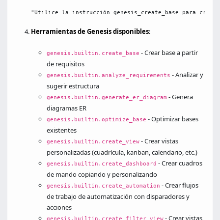
"Utilice la instrucción genesis_create_base para crear 
Herramientas de Genesis disponibles
:
- Crear base a partir
genesis.builtin.create_base
de requisitos
- Analizar y
genesis.builtin.analyze_requirements
sugerir estructura
- Genera
genesis.builtin.generate_er_diagram
diagramas ER
- Optimizar bases
genesis.builtin.optimize_base
existentes
- Crear vistas
genesis.builtin.create_view
personalizadas (cuadrícula, kanban, calendario, etc.)
- Crear cuadros
genesis.builtin.create_dashboard
de mando copiando y personalizando
- Crear flujos
genesis.builtin.create_automation
de trabajo de automatización con disparadores y
acciones
- Crear vistas
genesis.builtin.create_filter_view