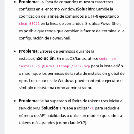
Problema
: La línea de comandos muestra caracteres
confusos en el entorno Windows
Solución
: Cambie la
codificación de la línea de comandos a UTF-8 ejecutando
en la línea de comandos. Si utiliza PowerShell,
chcp 65001
es posible que tenga que cambiar la fuente del terminal o la
configuración de PowerShell.
Problema
: Errores de permisos durante la
instalación
Solución
: En macOS/Linux, utilice
sudo npm
para la instalación
install -g @larksuiteoapi/lark-mcp
o modifique los permisos de la ruta de instalación global de
npm. Los usuarios de Windows pueden intentar ejecutar el
símbolo del sistema como administrador.
Problema
: Se ha superado el límite de tokens tras iniciar el
servicio MCP
Solución
: Pruebe a utilizar
para reducir el
-t
número de API habilitadas o utilice un modelo que admita
tokens más grandes (como claude3.7).