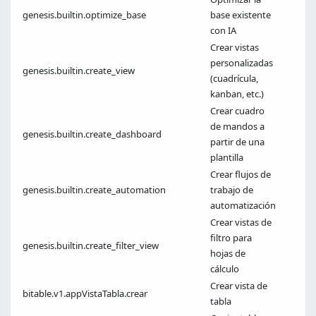
genesis.builtin.optimize_base
base existente
con IA
Crear vistas
personalizadas
genesis.builtin.create_view
(cuadrícula,
kanban, etc.)
Crear cuadro
de mandos a
genesis.builtin.create_dashboard
partir de una
plantilla
Crear flujos de
genesis.builtin.create_automation
trabajo de
automatización
Crear vistas de
filtro para
genesis.builtin.create_filter_view
hojas de
cálculo
Crear vista de
bitable.v1.appVistaTabla.crear
tabla