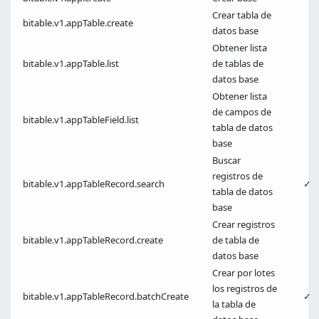
Crear tabla de
bitable.v1.appTable.create
datos base
Obtener lista
bitable.v1.appTable.list
de tablas de
datos base
Obtener lista
de campos de
bitable.v1.appTableField.list
tabla de datos
base
Buscar
registros de
bitable.v1.appTableRecord.search
✓
tabla de datos
base
Crear registros
bitable.v1.appTableRecord.create
de tabla de
datos base
Crear por lotes
los registros de
bitable.v1.appTableRecord.batchCreate
✓
la tabla de