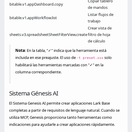
Copiar tablero
bitable.v1.appDashboard.copy
de mandos
Listar flujos de
bitable.v1.appWorkflow.list
trabajo
Crear vista de
sheets.v3.spreadsheetSheetFilterView.create
filtro de hoja
de cálculo
Nota
: En la tabla, "✓" indica que la herramienta está
incluida en ese preajuste. El uso de
solo
-t preset.xxx
habilitará las herramientas marcadas con "✓" en la
columna correspondiente.
Sistema Génesis AI
El Sistema Genesis AI permite crear aplicaciones Lark Base
completas a partir de requisitos de lenguaje natural. Cuando se
utiliza MCP, Genesis proporciona tanto herramientas como
indicaciones para ayudarle a crear aplicaciones rápidamente.