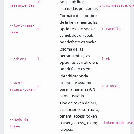
API a habilitar,
-t
herramientas
im.v1.message.cr
separadas por comas
Formato del nombre
de la herramienta, las
--tool-name-
opciones son snake,
-c
-c camello
case
camel, dot o kebab,
por defecto es snake
Idioma de las
herramientas, las
--idioma
-l
-l zh
opciones son zh o en,
por defecto es en
Identificador de
acceso de usuario
--user-
-u
-u u-xxxx
para llamar a las API
access-token
como usuario
Tipo de token de API;
las opciones son auto,
tenant_access_token
--modo de
o user_access_token;
--token-mode use
token
la opción