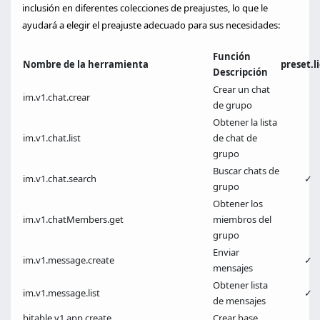
inclusión en diferentes colecciones de preajustes, lo que le
ayudará a elegir el preajuste adecuado para sus necesidades:
Función
Nombre de la herramienta
preset.l
Descripción
Crear un chat
im.v1.chat.crear
de grupo
Obtener la lista
im.v1.chat.list
de chat de
grupo
Buscar chats de
im.v1.chat.search
✓
grupo
Obtener los
im.v1.chatMembers.get
miembros del
grupo
Enviar
im.v1.message.create
✓
mensajes
Obtener lista
im.v1.message.list
✓
de mensajes
bitable.v1.app.create
Crear base