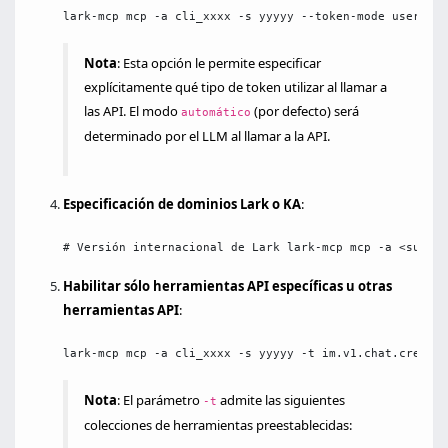
lark-mcp mcp -a cli_xxxx -s yyyyy --token-mode user_acc
Nota
: Esta opción le permite especificar
explícitamente qué tipo de token utilizar al llamar a
las API. El modo
(por defecto) será
automático
determinado por el LLM al llamar a la API.
Especificación de dominios Lark o KA
:
# Versión internacional de Lark lark-mcp mcp -a <su_id_
Habilitar sólo herramientas API específicas u otras
herramientas API
:
lark-mcp mcp -a cli_xxxx -s yyyyy -t im.v1.chat.create
Nota
: El parámetro
admite las siguientes
-t
colecciones de herramientas preestablecidas: