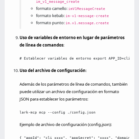
im_v1_message_create
formato camello:
imV1MessageCreate
formato kebab:
im-v1-message-create
formato punto:
im.v1.message.create
Uso de variables de entorno en lugar de parámetros
de línea de comandos
:
# Establecer variables de entorno export APP_ID=cli_xxx
Uso del archivo de configuración
:
Además de los parámetros de línea de comandos, también
puede utilizar un archivo de configuración en formato
JSON para establecer los parámetros:
lark-mcp mcp --config ./config.json
Ejemplo de archivo de configuración (config.json):
{ "appId": "cli_xxxx", "appSecret": "xxxx", "domain": "