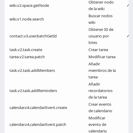
Obtener nodo
wiki.v2.space.getNode
✓
de la wiki
Buscar nodos
wiki.v1.node.search
wiki
Obtener ID de
contact.v3.user.batchGetId
usuario por
✓
lotes
task.v2.task.create
Crear tarea
tarea.v2.tarea.patch
Modificar tarea
Añadir
task.v2.task.addMembers
miembros de la
tarea
Añadir
task.v2.task.addReminders
recordatorios
de la tarea
Crear evento
calendar.v4.calendarEvent.create
de calendario
Modificar
calendar.v4.calendarEvent.patch
evento de
calendario