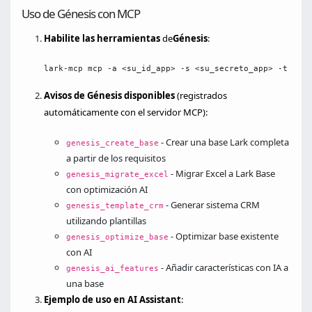
Uso de Génesis con MCP
Habilite las herramientas
de
Génesis
:
lark-mcp mcp -a <su_id_app> -s <su_secreto_app> -t pres
Avisos de Génesis disponibles
(registrados
automáticamente con el servidor MCP):
- Crear una base Lark completa
genesis_create_base
a partir de los requisitos
- Migrar Excel a Lark Base
genesis_migrate_excel
con optimización AI
- Generar sistema CRM
genesis_template_crm
utilizando plantillas
- Optimizar base existente
genesis_optimize_base
con AI
- Añadir características con IA a
genesis_ai_features
una base
Ejemplo de uso en AI Assistant
: