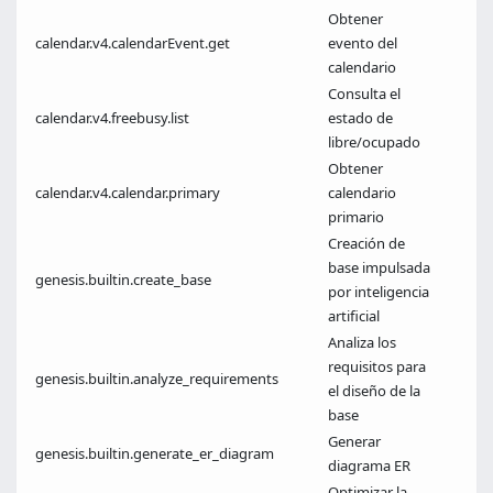
Obtener
calendar.v4.calendarEvent.get
evento del
calendario
Consulta el
calendar.v4.freebusy.list
estado de
libre/ocupado
Obtener
calendar.v4.calendar.primary
calendario
primario
Creación de
base impulsada
genesis.builtin.create_base
por inteligencia
artificial
Analiza los
requisitos para
genesis.builtin.analyze_requirements
el diseño de la
base
Generar
genesis.builtin.generate_er_diagram
diagrama ER
Optimizar la