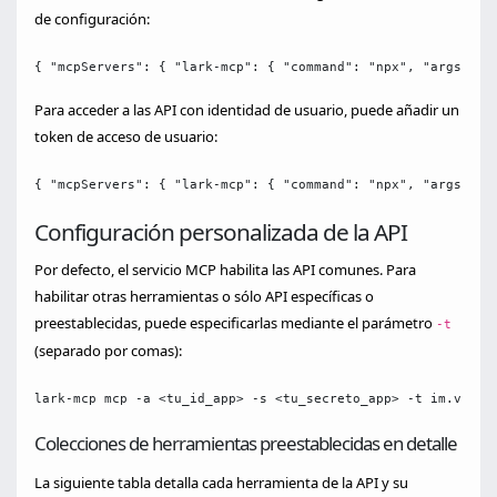
de configuración:
{ "mcpServers": { "lark-mcp": { "command": "npx", "args": [
Para acceder a las API con identidad de usuario, puede añadir un
token de acceso de usuario:
{ "mcpServers": { "lark-mcp": { "command": "npx", "args": [
Configuración personalizada de la API
Por defecto, el servicio MCP habilita las API comunes. Para
habilitar otras herramientas o sólo API específicas o
preestablecidas, puede especificarlas mediante el parámetro
-t
(separado por comas):
lark-mcp mcp -a <tu_id_app> -s <tu_secreto_app> -t im.v1.me
Colecciones de herramientas preestablecidas en detalle
La siguiente tabla detalla cada herramienta de la API y su