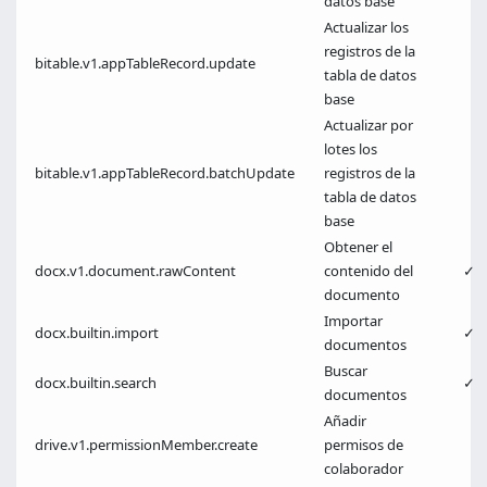
datos base
Actualizar los
registros de la
bitable.v1.appTableRecord.update
tabla de datos
base
Actualizar por
lotes los
bitable.v1.appTableRecord.batchUpdate
registros de la
tabla de datos
base
Obtener el
docx.v1.document.rawContent
contenido del
✓
documento
Importar
docx.builtin.import
✓
documentos
Buscar
docx.builtin.search
✓
documentos
Añadir
drive.v1.permissionMember.create
permisos de
colaborador