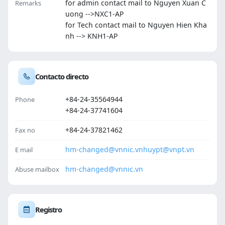
for admin contact mail to Nguyen Xuan C
Remarks
uong -->NXC1-AP
for Tech contact mail to Nguyen Hien Kha
nh --> KNH1-AP
Contacto directo
+84-24-35564944
Phone
+84-24-37741604
+84-24-37821462
Fax no
hm-changed@vnnic.vn
huypt@vnpt.vn
E mail
hm-changed@vnnic.vn
Abuse mailbox
Registro