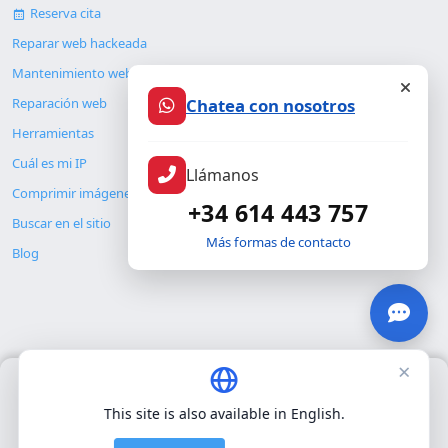
Reserva cita
Reparar web hackeada
Mantenimiento web
Chatea con nosotros
Reparación web
Herramientas
Cuál es mi IP
Llámanos
Comprimir imágenes
+34 614 443 757
Buscar en el sitio
Más formas de contacto
Blog
×
Usamos únicamente cookies propias para el funcionamiento
© Copyright 2026. ALMC SECURITY S.L.U.
básico del sitio. No utilizamos cookies de terceros.
Política de
This site is also available in English.
privacidad
.
Legal
Recursos