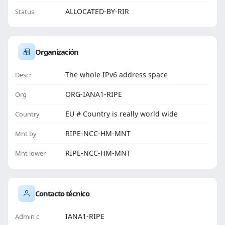
ALLOCATED-BY-RIR
Status
Organización
The whole IPv6 address space
Descr
ORG-IANA1-RIPE
Org
EU # Country is really world wide
Country
RIPE-NCC-HM-MNT
Mnt by
RIPE-NCC-HM-MNT
Mnt lower
Contacto técnico
IANA1-RIPE
Admin c