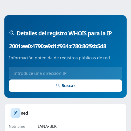
Detalles del registro WHOIS para la IP
2001:ee0:4790:e9d1:f934:c780:86f9:b5d8
Información obtenida de registros públicos de red.
Buscar
Red
IANA-BLK
Netname