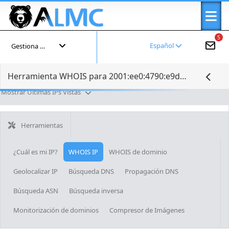
5
Español
Gestiona tu cuenta
Herramienta WHOIS para 2001:ee0:4790:e9d1:f934:c780:86f9:b5d8
Mostrar Últimas IPs Vistas
Herramientas
¿Cuál es mi IP?
WHOIS IP
WHOIS de dominio
Geolocalizar IP
Búsqueda DNS
Propagación DNS
Búsqueda ASN
Búsqueda inversa
Monitorización de dominios
Compresor de Imágenes