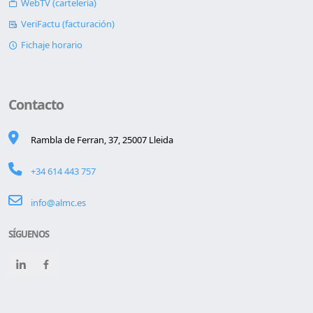
WebTV (cartelería)
VeriFactu (facturación)
Fichaje horario
Contacto
Rambla de Ferran, 37, 25007 Lleida
+34 614 443 757
info@almc.es
SÍGUENOS