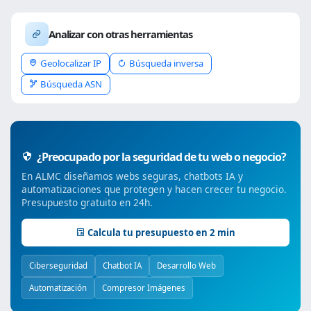
Analizar con otras herramientas
Geolocalizar IP
Búsqueda inversa
Búsqueda ASN
¿Preocupado por la seguridad de tu web o negocio?
En ALMC diseñamos webs seguras, chatbots IA y
automatizaciones que protegen y hacen crecer tu negocio.
Presupuesto gratuito en 24h.
Calcula tu presupuesto en 2 min
Ciberseguridad
Chatbot IA
Desarrollo Web
Automatización
Compresor Imágenes