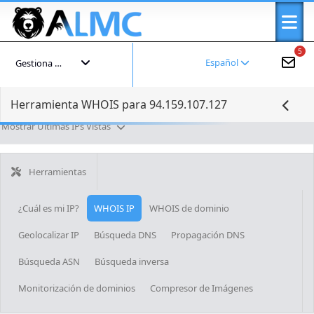
5
Español
Gestiona tu cuenta
Herramienta WHOIS para 94.159.107.127
Mostrar Últimas IPs Vistas
Herramientas
¿Cuál es mi IP?
WHOIS IP
WHOIS de dominio
Geolocalizar IP
Búsqueda DNS
Propagación DNS
Búsqueda ASN
Búsqueda inversa
Monitorización de dominios
Compresor de Imágenes