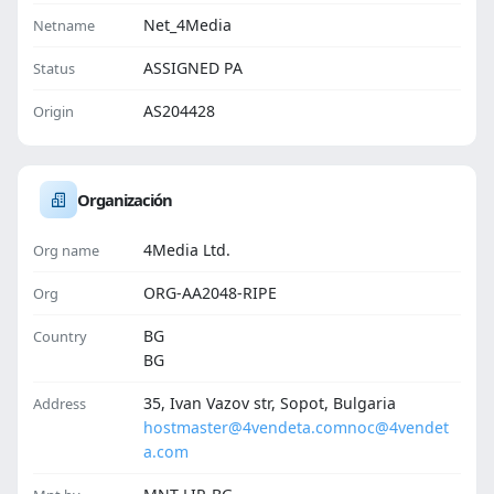
Net_4Media
Netname
ASSIGNED PA
Status
AS204428
Origin
Organización
4Media Ltd.
Org name
ORG-AA2048-RIPE
Org
BG
Country
BG
35, Ivan Vazov str, Sopot, Bulgaria
Address
hostmaster@4vendeta.com
noc@4vendet
a.com