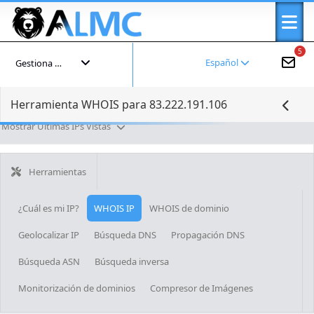
5
Español
Gestiona tu cuenta
Herramienta WHOIS para 83.222.191.106
Mostrar Últimas IPs Vistas
Herramientas
¿Cuál es mi IP?
WHOIS IP
WHOIS de dominio
Geolocalizar IP
Búsqueda DNS
Propagación DNS
Búsqueda ASN
Búsqueda inversa
Monitorización de dominios
Compresor de Imágenes