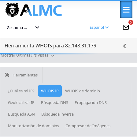
5
Español
Gestiona tu cuenta
Herramienta WHOIS para 82.148.31.179
Mostrar Últimas IPs Vistas
Herramientas
¿Cuál es mi IP?
WHOIS IP
WHOIS de dominio
Geolocalizar IP
Búsqueda DNS
Propagación DNS
Búsqueda ASN
Búsqueda inversa
Monitorización de dominios
Compresor de Imágenes