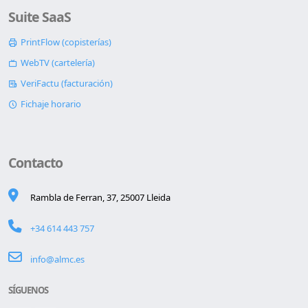
Suite SaaS
PrintFlow (copisterías)
WebTV (cartelería)
VeriFactu (facturación)
Fichaje horario
Contacto
Rambla de Ferran, 37, 25007 Lleida
+34 614 443 757
info@almc.es
SÍGUENOS