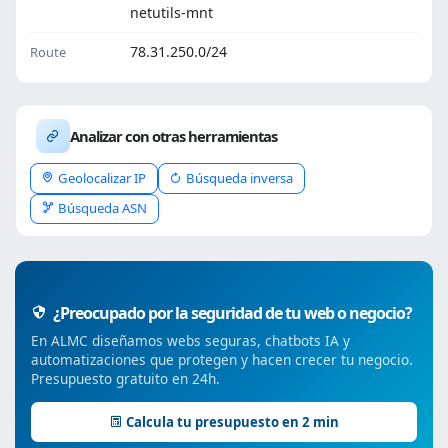
netutils-mnt
78.31.250.0/24
Route
Analizar con otras herramientas
Geolocalizar IP
Búsqueda inversa
Búsqueda ASN
¿Preocupado por la seguridad de tu web o negocio?
En ALMC diseñamos webs seguras, chatbots IA y
automatizaciones que protegen y hacen crecer tu negocio.
Presupuesto gratuito en 24h.
Calcula tu presupuesto en 2 min