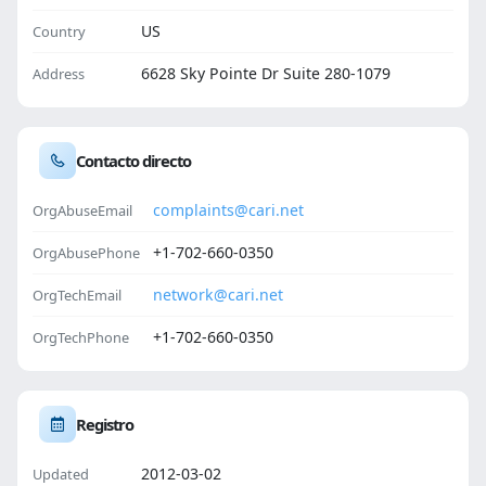
US
Country
6628 Sky Pointe Dr Suite 280-1079
Address
Contacto directo
complaints@cari.net
OrgAbuseEmail
+1-702-660-0350
OrgAbusePhone
network@cari.net
OrgTechEmail
+1-702-660-0350
OrgTechPhone
Registro
2012-03-02
Updated