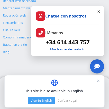
Reparar web hackeada
Mantenimiento web
Chatea con nosotros
Reparación web
Herramientas
Cuál es mi IP
Llámanos
Comprimir imágenes
+34 614 443 757
Buscar en el sitio
Más formas de contacto
Blog
×
Usamos únicamente cookies propias para el funcionamiento
© Copyright 2026. ALMC SECURITY S.L.U.
básico del sitio. No utilizamos cookies de terceros.
Política de
This site is also available in English.
privacidad
.
Legal
Recursos
View in English
Don't ask again
Aceptar