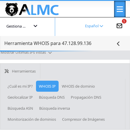
5
Español
Gestiona tu cuenta
Herramienta WHOIS para 47.128.99.136
Mostrar Últimas IPs Vistas
Herramientas
¿Cuál es mi IP?
WHOIS IP
WHOIS de dominio
Geolocalizar IP
Búsqueda DNS
Propagación DNS
Búsqueda ASN
Búsqueda inversa
Monitorización de dominios
Compresor de Imágenes