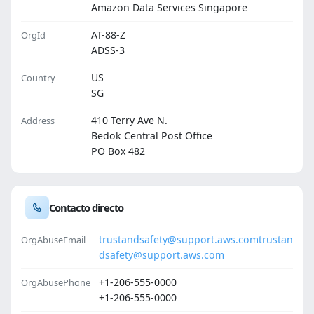
Amazon Data Services Singapore
AT-88-Z
OrgId
ADSS-3
US
Country
SG
410 Terry Ave N.
Address
Bedok Central Post Office
PO Box 482
Contacto directo
trustandsafety@support.aws.com
trustan
OrgAbuseEmail
dsafety@support.aws.com
+1-206-555-0000
OrgAbusePhone
+1-206-555-0000