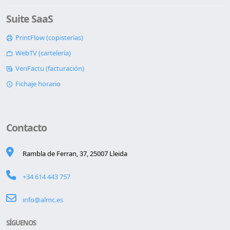
Suite SaaS
PrintFlow (copisterías)
WebTV (cartelería)
VeriFactu (facturación)
Fichaje horario
Contacto
Rambla de Ferran, 37, 25007 Lleida
+34 614 443 757
info@almc.es
SÍGUENOS