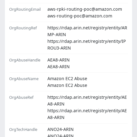
aws-rpki-routing-poc@amazon.com
OrgRoutingEmail
aws-routing-poc@amazon.com
https://rdap.arin.net/registry/entity/AR
OrgRoutingRef
MP-ARIN
https://rdap.arin.net/registry/entity/IP
ROU3-ARIN
AEA8-ARIN
OrgAbuseHandle
AEA8-ARIN
Amazon EC2 Abuse
OrgAbuseName
Amazon EC2 Abuse
https://rdap.arin.net/registry/entity/AE
OrgAbuseRef
A8-ARIN
https://rdap.arin.net/registry/entity/AE
A8-ARIN
ANO24-ARIN
OrgTechHandle
ANO24-ARIN