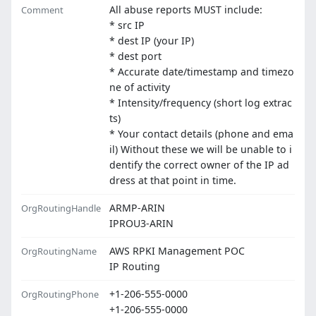
All abuse reports MUST include:
Comment
* src IP
* dest IP (your IP)
* dest port
* Accurate date/timestamp and timezo
ne of activity
* Intensity/frequency (short log extrac
ts)
* Your contact details (phone and ema
il) Without these we will be unable to i
dentify the correct owner of the IP ad
dress at that point in time.
ARMP-ARIN
OrgRoutingHandle
IPROU3-ARIN
AWS RPKI Management POC
OrgRoutingName
IP Routing
+1-206-555-0000
OrgRoutingPhone
+1-206-555-0000